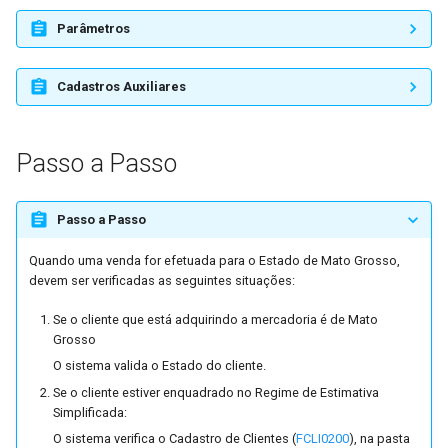
Parâmetros
Previsão de Vendas
IntegraNF-e
Processo de Transformação
Portal de Despesas
Cadastros Auxiliares
de Itens do Pedido de Venda
Processo de Exportação
Passo a Passo
Promessa de Entrega
FoccoDOCS
Reforma Tributária do
Passo a Passo
Consumo
FoccoHub
Quando uma venda for efetuada para o Estado de Mato Grosso,
Reserva de Estoque
devem ser verificadas as seguintes situações:
Se o cliente que está adquirindo a mercadoria é de Mato
Sistema de Gerenciamento
Grosso
de Transporte
O sistema valida o Estado do cliente.
Se o cliente estiver enquadrado no Regime de Estimativa
Tipo de Nota na Importação
Simplificada:
do Pedido
O sistema verifica o Cadastro de Clientes (
FCLI0200
), na pasta