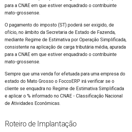
para a CNAE em que estiver enquadrado o contribuinte
Pedidos de Venda
Prestação de Serviço
Pedido de Compra
Negociação Entre
Integra NFC-e
mato-grossense.
(Industrialização)
Documentos
FoccoREPORTS
Importação de Pedidos de
Recebimento
Integração FoccoCRM
O pagamento do imposto (ST) poderá ser exigido, de
Venda - XML Builder
Processo de Produção dos
Pagamento Escritural
FoccoXML
ofício, no âmbito da Secretaria de Estado de Fazenda,
Moinhos
Solicitação de Compra
Integração FoccoPDV
mediante Regime de Estimativa por Operação Simplificada,
Integração BLU
Planejamento Financeiro
Insight
consistente na aplicação de carga tributária média, apurada
Réplica Automática de Itens
Integração FoccoLOJAS
para a CNAE em que estiver enquadrado o contribuinte
Item Comercial - Faturamento
entre Empresas
Renegociação de Títulos do
(WebService)
IntegraCRM
mato-grossense.
Contas a Pagar
Metas de Vendas
Resposta Futura
Integração FoccoMOBILE -
IntegraDRP
Sempre que uma venda for efetuada para uma empresa do
Variação Cambial CP
Antiga
estado do Mato Grosso o FoccoERP irá verificar se o
NFC-e
Roteiro de Fabricação
IntegraNF e
cliente se enquadra no Regime de Estimativa Simplificada
Variação Cambial CR
Integração FoccoMOBILE -
e aplicar o % informado no CNAE - Classificação Nacional
Nota Fiscal Especial
Sequenciamento da Produção
Nova
Intregra NFC e
de Atividades Econômicas.
Variação Cambial
Pedido de Venda
Solicitação de Materiais
Integração FoccoWMS Antiga
MyFOCCO
Roteiro de Implantação
Planejamento Expedição
Integração FoccoWMS - Novo
Planejador de Rotas