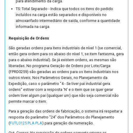
para atendimento da carga.
TS: Total Separado - Indica que todos os itens do pedido
incluídos na carga estão separados e disponíveis no
almoxarifado intermediário de saída, conforme a quantidade
informada na carga.
Requisição de Ordens
São geradas ordens para itens industriais de nível 1 (se comercial,
então gera ordem para os abaixo do nível 1, se item fantasma, gera
para o abaixo industrial). Se já existem ordens, as mesmas são
liberadas. No programa Geração de Ordens por Lote/Carga
(FPRD0259) são geradas as ordens para os itens industriais nos
outros níveis. Nos Parâmetros Gerais, no Planejamento da
Expedição, caso o parâmetro "4 - Se tiver pai industrial gera
ordens" estiver com a resposta 'N' e o item que se quer gerar
ordem tiver algum pai (qualquer um) que não seja comercial não
permite marcar o item.
Para a geração das ordens de fabricação, o sistema irá respeitar a
resposta do parâmetro "24" dos Parâmetros do Planejamento
(
FUTL0125 PLA PLA
) para geração da numeração.
Out. Cargas: Na requisição de ordens somente retorna as