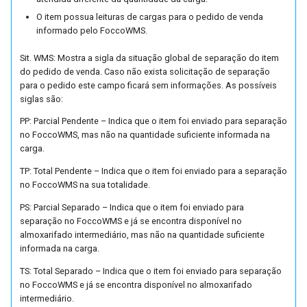
Parâmetros da Central de
Parâmetros de Safras de
Consultas
Históricos do Pedido
O item possua leituras de cargas para o pedido de venda
Tratamento de Tipos de Fr
Vendas (FUTL0125 CVN C
Vinícolas (FUTL0125 SAF
Baixa de Títulos de
informado pelo FoccoWMS.
SAF)
Funcionários (FUTL0251)
Cupom Fiscal
Importação de Pedido
Valor fechado
Sit. WMS: Mostra a sigla da situação global de separação do item
Parâmetros de Exportação
do pedido de venda. Caso não exista solicitação de separação
Dados de NFS (EDI - FFAT
Parâmetros de Solicitação
Exportação de Dados do
Cupom Fiscal Eletrônico
Relatórios
para o pedido este campo ficará sem informações. As possíveis
Venda e Remessa Futura
0250) (FUTL0125 E250)
Compra (FUTL0125 SLC SL
Promob (FUTL0252)
siglas são:
Manifesto de Documentos
Separação de Pedido
Vendas Recorrentes
PP: Parcial Pendente – Indica que o item foi enviado para separação
Parâmetros da Geração de
Parâmetros da Transferênc
Extrator de Dados para
Fiscais Eletrônicos
no FoccoWMS, mas não na quantidade suficiente informada na
Arquivos EDI (FEDI0122)
de Estoque (FUTL0125
Navegador de Produtos
Verbas
carga.
Entrega Certa
(FUTL0125 EDI EDI)
TRA_EST TRA_EST)
(FUTL0253)
Nota Fiscal de Consumidor
TP: Total Pendente – Indica que o item foi enviado para a separação
Eletrônica
no FoccoWMS na sua totalidade.
Integração Supplier
Parâmetros Integração
Cadastro de Traduções de
PS: Parcial Separado – Indica que o item foi enviado para
FOCCOERP X FOCCOMOBI
Labels (FUTL0254)
Nota Fiscal de Serviço
separação no FoccoWMS e já se encontra disponível no
(FUTL0125 ERMO ERMO)
Eletrônica
almoxarifado intermediário, mas não na quantidade suficiente
Cadastro de Permissões de
informada na carga.
Parâmetros Integração
Eventos de Programas
Relatórios
TS: Total Separado – Indica que o item foi enviado para separação
FOCCOERP X FOCCOPDV
(FUTL0259)
no FoccoWMS e já se encontra disponível no almoxarifado
(FUTL0125 ERPD ERPD)
Triangulação
intermediário.