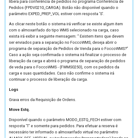
libera para conferência de pedidos no programa Conferência de
Parâmetros de Políticas d
Pedidos (FPDV0210_CARGA). Botão não disponível quando o
Formação de Preço de Ve
parâmetro EXPED_PREP_VOL estiver com resposta 'S'.
(FUTL0125 PPV PPV)
Ao clicar neste botão o sistema irá verificar se existe algum item
com o almoxarifado do tipo WMS selecionado na carga, caso
Geração do Código
exista irá exibir a seguinte mensagem: “ Existem itens que devem
Automático para a
ser enviados para a separação no FoccoWMS, deseja abrir o
Precificação de Produtos
programa de separação de Pedidos de Venda para o FoccoWMS?”
(FUTL0125 PREC)
Caso a ação seja confirmada o sistema irá finalizar o processo de
liberação da carga e abrirá o programa de separação de pedidos
de veda para o FoccoWMS - (FWMS0250), com os pedidos da
Parâmetros da Tabela de
carga e suas quantidades. Caso não confirme o sistema irá
Venda (FUTL0125 PRV PR
continuar o processo de liberação da carga.
Logs
Parâmetros do Ponto de
Venda (FUTL0125 PVE PV
Grava erros da Requisição de Ordens.
Move Estq.
Parâmetros de Geração de
Disponível quando o parâmetro MODO_ESTQ_FECH estiver com
Títulos de Cartão (FUTL01
resposta 'T' e somente para pedidos. Para efetuar a reserva é
TIT CAR TIT CAR)
necessário ter informado o almoxarifado virtual no parâmetro