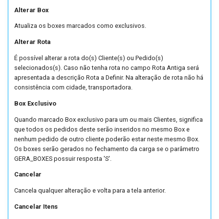
Extrator GECEX (FUTL0260)
Alterar Box
Parâmetros de Exportação
(FUTL0125 EXPPDV
Atualiza os boxes marcados como exclusivos.
Cadastro de JOBs
EXPPDV)
(FUTL0282)
Alterar Rota
É possível alterar a rota do(s) Cliente(s) ou Pedido(s)
Parâmetros da Manutençã
Acessos Especiais
selecionados(s). Caso não tenha rota no campo Rota Antiga será
de Dados Acessórios
apresentada a descrição Rota a Definir. Na alteração de rota não há
(FUTL0125 FFAT0106
Cadastros de Layouts
consistência com cidade, transportadora.
FFAT0106)
Box Exclusivo
Comparador de Arquivos
Quando marcado Box exclusivo para um ou mais Clientes, significa
Parâmetros do Relatório d
que todos os pedidos deste serão inseridos no mesmo Box e
Faturamento e Pedidos em
Etiquetas
nenhum pedido de outro cliente poderão estar neste mesmo Box.
Carteira - MNA (FUTL0125
Os boxes serão gerados no fechamento da carga se o parâmetro
FPDV0306 RPDV0306)
GERA_BOXES possuir resposta 'S'.
Extrator Sadig
Cancelar
Parâmetros do Relatório Li
FoccoMENSAGEIRO
Cancela qualquer alteração e volta para a tela anterior.
de Aparte (FUTL0125
FPLC0304 FPLC0304)
Cancelar Itens
Importador de Arquivos