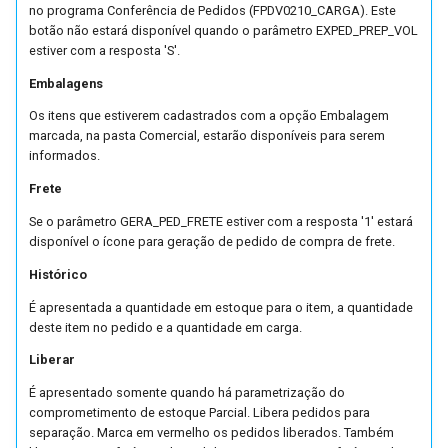
no programa Conferência de Pedidos (FPDV0210_CARGA). Este
Etiquetas de Expedição
botão não estará disponível quando o parâmetro EXPED_PREP_VOL
(FUTL0125 PLC3 PLC3)
estiver com a resposta 'S'.
Embalagens
Parâmetros do Planejamen
da Expedição (FUTL0125 
Os itens que estiverem cadastrados com a opção Embalagem
marcada, na pasta Comercial, estarão disponíveis para serem
PLC)
informados.
Parâmetros da Promessa 
Frete
Entrega (FUTL0125 PME)
Se o parâmetro GERA_PED_FRETE estiver com a resposta '1' estará
disponível o ícone para geração de pedido de compra de frete.
Parâmetros da Negociação
Histórico
Comercial (FUTL0125 PNE
É apresentada a quantidade em estoque para o item, a quantidade
PNEG)
deste item no pedido e a quantidade em carga.
Parâmetros da Política
Liberar
Comercial (FUTL0125 POL
É apresentado somente quando há parametrização do
POLC)
comprometimento de estoque Parcial. Libera pedidos para
separação. Marca em vermelho os pedidos liberados. Também