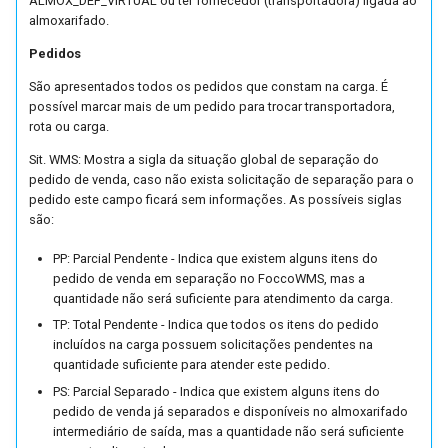
ALMOX_DEF_VIRTUAL ou ter fornecedor (transportadora) ligada ao
Parâmetros de Integração
almoxarifado.
FOCCOERP x TMS
Pedidos
(FUTL0125 TMS TMS)
São apresentados todos os pedidos que constam na carga. É
possível marcar mais de um pedido para trocar transportadora,
Parâmetros Geração de
rota ou carga.
Títulos pelo Pedido de Ve
Sit. WMS: Mostra a sigla da situação global de separação do
(FUTL0125 TPDV TPDV)
pedido de venda, caso não exista solicitação de separação para o
pedido este campo ficará sem informações. As possíveis siglas
Parâmetros de Vendas
são:
Recorrentes (FUTL0125
PP: Parcial Pendente - Indica que existem alguns itens do
VEND_RECOR)
pedido de venda em separação no FoccoWMS, mas a
quantidade não será suficiente para atendimento da carga.
TP: Total Pendente - Indica que todos os itens do pedido
incluídos na carga possuem solicitações pendentes na
quantidade suficiente para atender este pedido.
PS: Parcial Separado - Indica que existem alguns itens do
pedido de venda já separados e disponíveis no almoxarifado
intermediário de saída, mas a quantidade não será suficiente