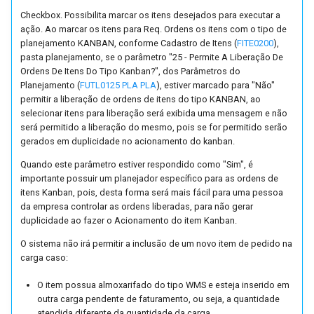
de Consumidores (Envia e-
NFE)
Pedido (FPDV0315)
Importação de Demandas
(FPLC0320)
Console de Negociação
Agendamento Cálculo do
de Fabricação (FPRD0262)
Réplica Automática de Da
Negociação
Checkbox. Possibilita marcar os itens desejados para executar a
mail) (FUTL0125 CHAC
Consultas
Independentes (FPLA0250
Comercial (FPDV0248)
Planejamento (MRP)
Geração de Notas Fiscais a
entre Empresas (FITE0273
Previsão de Vendas
IntegraNF-e
ação. Ao marcar os itens para Req. Ordens os itens com o tipo de
CHAC)
Parâmetros da Ordem de
(FUTL0230)
Listagem da Estrutura de
partir de Cupom Fiscal
Ajustar Ordens de Fabrica
Relatórios
planejamento KANBAN, conforme Cadastro de Itens (
FITE0200
),
Recebimento de Materiais
Relatórios
Alteração da Classificação
Itens a partir da Carga
(FFAT0258)
Desatendimento de Pedidos
com Entrega Zero
Consultas
pasta planejamento, se o parâmetro "25 - Permite A Liberação De
Processo de Transformaç
Portal de Despesas
Parâmetros de Cliente
(FUTL0125 ORM ORM)
dos Itens (FUTL0186)
(FPLC0321)
de Venda (FPDV0251)
Agendamento de Reprogram.
(FPRD0266)
Ordens De Itens Do Tipo Kanban?", dos Parâmetros do
Vendor
de Itens do Pedido de Ven
Planejamento (
FUTL0125 PLA PLA
), estiver marcado para "Não"
(FUTL0125 CLI CLI)
Datas de Entrega de Ped. de
Replicador do Preço Máximo
Etiquetas
Processo de Exportação
permitir a liberação de ordens de itens do tipo KANBAN, ao
Parâmetros de Pedidos de
Compra (FUTL0240)
Importação da Tabela de
ao Consumidor (Pauta)
Console de Acompanhamento
Emulador de Microterminai
Promessa de Entrega
selecionar itens para liberação será exibida uma mensagem e não
Parâmetros da Conferênci
Compra (FUTL0125 PDC
Preços de Venda (FUTL02
(FPRV0215)
de Pedidos (FPDV0253)
(FUTL0233)
Relatórios
será permitido a liberação do mesmo, pois se for permitido serão
FoccoDOCS
de Pedidos (FUTL0125 C
PDC)
Cadastro de Regiões
gerados em duplicidade no acionamento do kanban.
Reforma Tributária do
CONF)
(FUTL0242)
Cadastro de Informações das
Manutenção de Datas de
Consultas
Consumo
FoccoHub
Quando este parâmetro estiver respondido como "Sim", é
Parâmetros da Tabela de
Notas Fiscais para a EFD-
Entrega (FPDV0272)
importante possuir um planejador específico para as ordens de
Parâmetros da Consulta d
Compra (FUTL0125 PRC
REINF (FREC0206 SAI)
Cadastro de Templates
Relatórios
itens Kanban, pois, desta forma será mais fácil para uma pessoa
Reserva de Estoque
Pedidos de Venda
PRC)
da empresa controlar as ordens liberadas, para não gerar
(FUTL0245)
Consultas
duplicidade ao fazer o Acionamento do item Kanban.
(FUTL0125 CPDV
Cadastro de Notas Fiscais de
Sistema de Gerenciamento
CPDV0010)
Parâmetros da Geração de
Terceiros (FFAT0203)
Cadastro de Páginal Inicial
Fornecimento de Materiais
O sistema não irá permitir a inclusão de um novo item de pedido na
de Transporte
Quebra de Transportes
carga caso:
(FUTL0246)
Parâmetros do Cupom Fisc
(FUTL0125 QBR_TRANS
Conhecimento de
Gestão Financeira de
Tipo de Nota na Importaçã
O item possua almoxarifado do tipo WMS e esteja inserido em
(FUTL0125 CUP CUP)
QBR_TRANS)
Transporte Eletrônico
Importação de Funcionário via
Pedidos de Venda
do Pedido
outra carga pendente de faturamento, ou seja, a quantidade
Arquivo (FUTL0250)
atendida diferente da quantidade da carga.