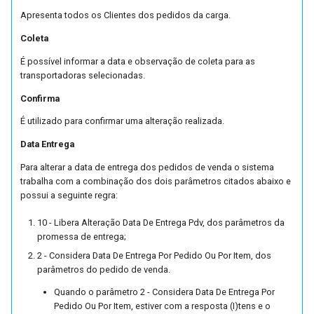
(FUTL0125 HIST HIST)
Apresenta todos os Clientes dos pedidos da carga.
Parâmetros de Importação
Coleta
Pedidos de Venda
É possível informar a data e observação de coleta para as
(FUTL0125 IPDV IPDV)
transportadoras selecionadas.
Confirma
Parâmetros do Manifesto 
É utilizado para confirmar uma alteração realizada.
Documentos Fiscais
(FUTL0125 MDFE MDFE)
Data Entrega
Para alterar a data de entrega dos pedidos de venda o sistema
Parâmetros de Metas
trabalha com a combinação dos dois parâmetros citados abaixo e
(FUTL0125 MET MET)
possui a seguinte regra:
10 - Libera Alteração Data De Entrega Pdv, dos parâmetros da
Parâmetros Gerais Da Not
promessa de entrega;
Fiscal De Consumidor
2 - Considera Data De Entrega Por Pedido Ou Por Item, dos
Eletrônica (FUTL0125 NFC
parâmetros do pedido de venda.
NFCE)
Quando o parâmetro 2 - Considera Data De Entrega Por
Pedido Ou Por Item, estiver com a resposta (I)tens e o
Parâmetros Nota Fiscal