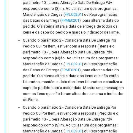
parâmetro 10 - Libera Alteração Data De Entrega Pdv,
Eletrônica (FUTL0125 NFS
respondido como (S)im. Ao utilizar um dos programas:
NFSE)
Manutenção de Cargas (
FPLC0201
) ou Reprogramação
das Datas de Entrega (
FPME0201
), para alterar a data do
pedido. O sistema altera a data de entrega de todos os
Parâmetros Nota Fiscal de
itens e da capa do pedido e marca o indicador de Firme.
Serviço Eletrônica (FUTL0
Quando o parâmetro 2 - Considera Data De Entrega Por
NFSSE)
Pedido Ou Por Item, estiver com a resposta (I)tens e o
parâmetro 10 - Libera Alteração Data De Entrega Pdv,
Parâmetros de Notas Fisca
respondido como (N)ão. Ao utilizar um dos programas:
de Saída (FUTL0125 NFS
Manutenção de Cargas (
FPLC0201
) ou Reprogramação
NFS)
das Datas de Entrega (
FPME0201
), para alterar a data do
pedido. O sistema altera a data dos itens que não estão
faturados, mantém a data dos itens faturados e atualiza a
Parâmetros de Notas Fisca
capa do pedido com a maior data. Mostra uma mensagem
de Terceiros (FUTL0125 N
com os itens que não foram alterados e marca o indicador
NFT)
de Firme.
Quando o parâmetro 2 - Considera Data De Entrega Por
Parâmetros de Orçamento
Pedido Ou Por Item, estiver com a resposta (P)edido e o
parâmetro 10 - Libera Alteração Data De Entrega Pdv,
(FUTL0125 ORC ORC)
respondido como (S)im. Ao utilizar um dos programas:
Manutenção de Cargas (
FPLC0201
) ou Reprogramação