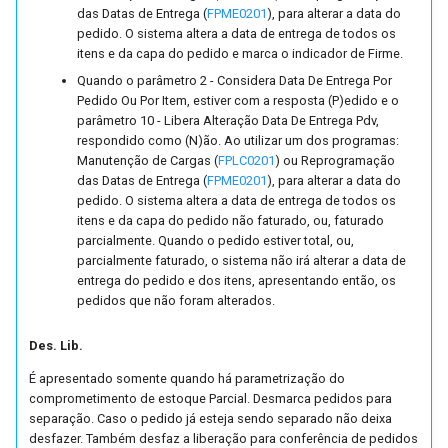
Parâmetros de Integração
das Datas de Entrega (
FPME0201
), para alterar a data do
com Palm's (FUTL0125 P
pedido. O sistema altera a data de entrega de todos os
PALM)
itens e da capa do pedido e marca o indicador de Firme.
Quando o parâmetro 2 - Considera Data De Entrega Por
Pedido Ou Por Item, estiver com a resposta (P)edido e o
Parâmetros da Proposta
parâmetro 10 - Libera Alteração Data De Entrega Pdv,
Comercial (FUTL0125 PCM
respondido como (N)ão. Ao utilizar um dos programas:
Manutenção de Cargas (
FPLC0201
) ou Reprogramação
Parâmetros em Comum Ent
das Datas de Entrega (
FPME0201
), para alterar a data do
a Nota e o Pedido (FUTL0
pedido. O sistema altera a data de entrega de todos os
itens e da capa do pedido não faturado, ou, faturado
PDNF PDNF)
parcialmente. Quando o pedido estiver total, ou,
parcialmente faturado, o sistema não irá alterar a data de
Parâmetros de Pedidos de
entrega do pedido e dos itens, apresentando então, os
Assistência Técnica
pedidos que não foram alterados.
(FUTL0125 PDVA PDVA)
Des. Lib.
Parâmetros de Pedidos de
É apresentado somente quando há parametrização do
Venda (FUTL0125 PDV PD
comprometimento de estoque Parcial. Desmarca pedidos para
separação. Caso o pedido já esteja sendo separado não deixa
desfazer. Também desfaz a liberação para conferência de pedidos
Parâmetros da Emissão de