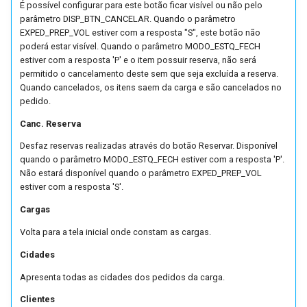
É possível configurar para este botão ficar visível ou não pelo
Parâmetros da Planilha de
LGPD
parâmetro DISP_BTN_CANCELAR. Quando o parâmetro
Cálculo de Venda
EXPED_PREP_VOL estiver com a resposta "S", este botão não
(FPRV0208) (FUTL0125
poderá estar visível. Quando o parâmetro MODO_ESTQ_FECH
Relatórios
estiver com a resposta 'P' e o item possuir reserva, não será
FPRV FPRV0208)
permitido o cancelamento deste sem que seja excluída a reserva.
Timeout
Quando cancelados, os itens saem da carga e são cancelados no
Parâmetros de Funcionário
pedido.
(FUTL0125 FUNC FUNC)
Canc. Reserva
Parâmetros do Cadastro d
Desfaz reservas realizadas através do botão Reservar. Disponível
quando o parâmetro MODO_ESTQ_FECH estiver com a resposta 'P'.
UFs e Cidades (FUTL0125
Não estará disponível quando o parâmetro EXPED_PREP_VOL
FUTL0055 FUTL0055)
estiver com a resposta 'S'.
Cargas
Help Parâmetros De
Gerenciamento Logístico P
Volta para a tela inicial onde constam as cargas.
Rota (FUTL0125 GLR GLR)
Cidades
Parâmetros de Históricos 
Apresenta todas as cidades dos pedidos da carga.
Pedidos de Venda
Clientes