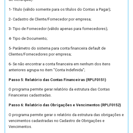
Tratamento de Tipos de Frete
1- Título (válido somente para os títulos do Contas a Pagar);
2- Cadastro de Cliente/Fornecedor por empresa;
Valor fechado
3- Tipo de Fornecedor (válido apenas para fornecedores);
Venda e Remessa Futura
4- Tipo de Documento;
5- Parâmetro do sistema para conta financeira default de
Vendas Recorrentes
Clientes/Fornecedores por empresa;
6- Se não encontrar a conta financeira em nenhum dos itens
Entrega Certa
anteriores agrupa no item "Conta Indefinida";
Passo 5: Relatório das Contas Financeiras (RPLF0151)
Integração Supplier
O programa permite gerar relatório da estrutura das Contas
Financeiras cadastradas.
Passo 6: Relatório das Obrigações e Vencimentos (RPLF0152)
O programa permite gerar o relatório da estrutura das obrigações e
vencimentos cadastradas no Cadastro de Obrigações e
Vencimentos.