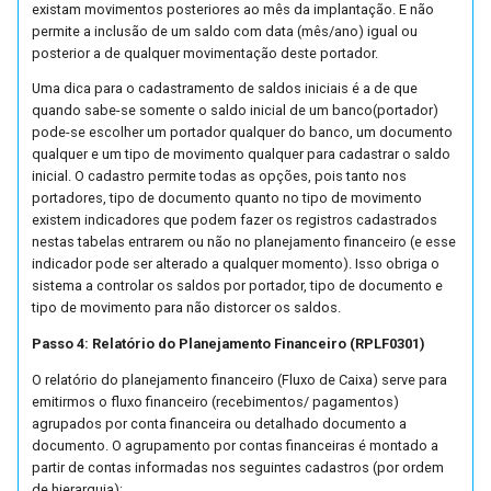
existam movimentos posteriores ao mês da implantação. E não
permite a inclusão de um saldo com data (mês/ano) igual ou
Previsão de Vendas
IntegraNF-e
posterior a de qualquer movimentação deste portador.
Uma dica para o cadastramento de saldos iniciais é a de que
Processo de Transformação
Portal de Despesas
quando sabe-se somente o saldo inicial de um banco(portador)
de Itens do Pedido de Venda
pode-se escolher um portador qualquer do banco, um documento
Processo de Exportação
qualquer e um tipo de movimento qualquer para cadastrar o saldo
Promessa de Entrega
inicial. O cadastro permite todas as opções, pois tanto nos
portadores, tipo de documento quanto no tipo de movimento
FoccoDOCS
existem indicadores que podem fazer os registros cadastrados
Reforma Tributária do
nestas tabelas entrarem ou não no planejamento financeiro (e esse
Consumo
FoccoHub
indicador pode ser alterado a qualquer momento). Isso obriga o
sistema a controlar os saldos por portador, tipo de documento e
Reserva de Estoque
tipo de movimento para não distorcer os saldos.
Passo 4: Relatório do Planejamento Financeiro (RPLF0301)
Sistema de Gerenciamento
O relatório do planejamento financeiro (Fluxo de Caixa) serve para
de Transporte
emitirmos o fluxo financeiro (recebimentos/ pagamentos)
agrupados por conta financeira ou detalhado documento a
Tipo de Nota na Importação
documento. O agrupamento por contas financeiras é montado a
do Pedido
partir de contas informadas nos seguintes cadastros (por ordem
de hierarquia):