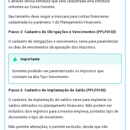
É através dessa estrutura que será cadastrada uma estrutura
Pedidos de Venda
Ressarcimento e
Prestação de Serviço
Pedido de Compra
Integra NFC-e
referente ao Conta Corrente.
Complementação do ICMS no
(Industrialização)
FoccoREPORTS
Seu tamanho deve seguir a máscara para contas financeiras
SPED Fiscal
Importação de Pedidos de
Recebimento
Integração FoccoCRM
cadastrada no parâmetro 1 do Planejamento Financeiro.
Venda - XML Builder
Processo de Produção dos
FoccoXML
Passo 2: Cadastro de Obrigações e Vencimentos (FPLF0102)
Simples Nacional
Moinhos
Solicitação de Compra
Integração FoccoPDV
Integração BLU
O cadastro de obrigações e vencimentos serve para parametrizar
Insight
os dias de vencimentos da apuração dos impostos.
ST - Mato Grosso
Réplica Automática de Itens
Integração FoccoLOJAS
Item Comercial - Faturamento
entre Empresas
(WebService)
IntegraCRM
Importante
Validação Suframa
Metas de Vendas
Resposta Futura
Integração FoccoMOBILE -
IntegraDRP
Somente poderão ser parametrizado os impostos que
Validações Cadastrais SEFAZ
Antiga
constam na aba Tipo Vencimento.
NFC-e
Roteiro de Fabricação
IntegraNF e
Passo 3: Cadastro de Implantação de Saldo (FPLF0103)
Integração FoccoMOBILE -
Nota Fiscal Especial
Sequenciamento da Produção
Nova
Intregra NFC e
O cadastro de implantação de saldos serve para implantar os
saldos utilizados no planejamento financeiro. Não podem ser
incluídos dois registros para a mesma empresa, portador, tipo de
Pedido de Venda
Solicitação de Materiais
Integração FoccoWMS Antiga
MyFOCCO
documento e tipo de movimento.
Planejamento Expedição
Integração FoccoWMS - Novo
Não permite alterações, e permite exclusão, desde que não
Planejador de Rotas