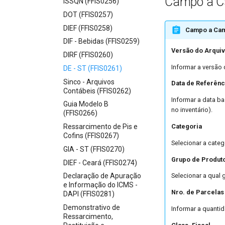
Campo a 
ISSQN (FFIS0256)
DOT (FFIS0257)
DIEF (FFIS0258)
Campo a Ca
DIF - Bebidas (FFIS0259)
Versão do Arqui
DIRF (FFIS0260)
Informar a versão 
DE - ST (FFIS0261)
Sinco - Arquivos
Data de Referênc
Contábeis (FFIS0262)
Informar a data ba
Guia Modelo B
no inventário).
(FFIS0266)
Categoria
Ressarcimento de Pis e
Cofins (FFIS0267)
Selecionar a cate
GIA - ST (FFIS0270)
Grupo de Produt
DIEF - Ceará (FFIS0274)
Declaração de Apuração
Selecionar a qual
e Informação do ICMS -
Nro. de Parcelas
DAPI (FFIS0281)
Demonstrativo de
Informar a quantid
Ressarcimento,