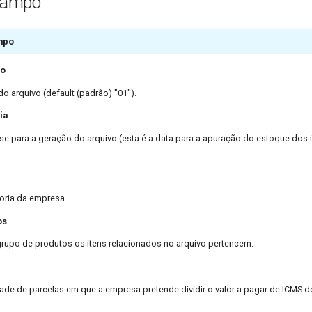
Campo
mpo
vo
do arquivo (default (padrão) "01").
ia
se para a geração do arquivo (esta é a data para a apuração do estoque dos 
goria da empresa.
os
 grupo de produtos os itens relacionados no arquivo pertencem.
ade de parcelas em que a empresa pretende dividir o valor a pagar de ICMS de