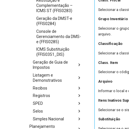
Class. Fiscal
Restituição e
Complementação –
Selecionar a class
ICMS ST (FFIS0283)
Geração da DMST-e
Grupo Inventário
(FFIS0284)
Selecionar o grupo
Console de
arquivo.
Gerenciamento da DMS-
e (FFIS0285)
Classificação
ICMS Substituição
Selecionar a class
(FFIS0351_DIS)
Geração de Guia de
Class. Item
Impostos
Selecionar o códig
Listagem e
Demonstrativos
Arquivo
Recibos
Informar o local e
Registros
Itens Inativos Sup
SPED
Selecionar se o si
Selos
Simples Nacional
Substituição
Planejamento
Selecionar se o ar