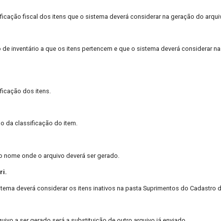
ificação fiscal dos itens que o sistema deverá considerar na geração do arqui
 de inventário a que os itens pertencem e que o sistema deverá considerar n
ificação dos itens.
o da classificação do item.
 o nome onde o arquivo deverá ser gerado.
ri.
stema deverá considerar os itens inativos na pasta Suprimentos do Cadastro d
quivo a ser gerado será a substituição de outro arquivo já enviado.