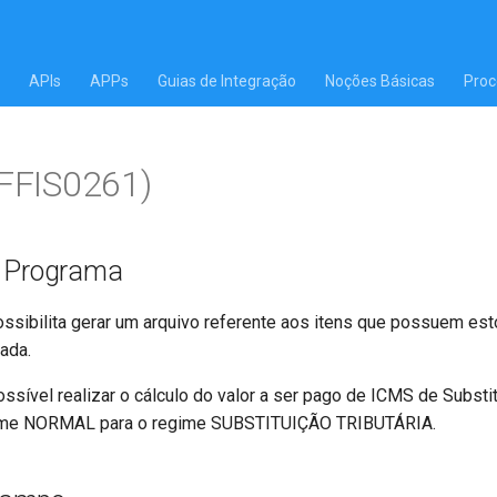
APIs
APPs
Guias de Integração
Noções Básicas
Proc
(FFIS0261)
o Programa
ssibilita gerar um arquivo referente aos itens que possuem est
ada.
ssível realizar o cálculo do valor a ser pago de ICMS de Substit
ime NORMAL para o regime SUBSTITUIÇÃO TRIBUTÁRIA.