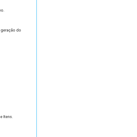
vo.
a geração do
e Itens.