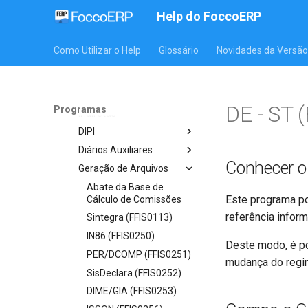
Geração do LALUR e do
Help do FoccoERP
LACS (FFIS0359)
Apuração de Saldos
Como Utilizar o Help
Glossário
Novidades da Versão
Apurações
Controle Arquivamento
Documentos
Controle Exportações
DE - ST 
Programas
Indiretas
DIPI
Diários Auxiliares
Conhecer 
Geração de Arquivos
Abate da Base de
Este programa po
Cálculo de Comissões
referência inform
Sintegra (FFIS0113)
IN86 (FFIS0250)
Deste modo, é po
PER/DCOMP (FFIS0251)
mudança do reg
SisDeclara (FFIS0252)
DIME/GIA (FFIS0253)