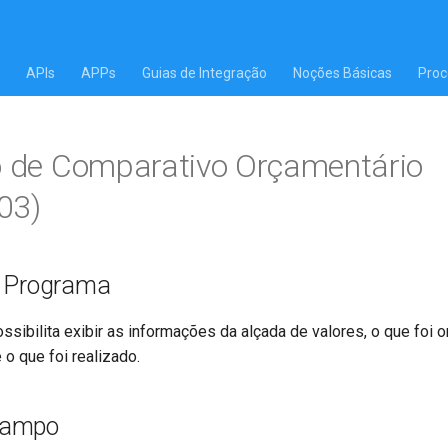
APIs
APPs
Guias de Integração
Noções Básicas
Proc
o de Comparativo Orçamentário
03)
o Programa
sibilita exibir as informações da alçada de valores, o que foi 
 o que foi realizado.
Campo