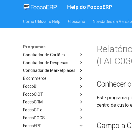
Help do FoccoERP
Como Utilizar o Help
Glossário
Novidades da Versão
Relatóri
Programas
Conciliador de Cartões
(FALC03
Conciliador de Despesas
Conciliador de Marketplaces
E commerce
Conhecer 
FoccoBI
FoccoCIOT
Este programa pos
FoccoCRM
centro de custo e
FoccoCT e
FoccoDOCS
Campo a 
FoccoERP