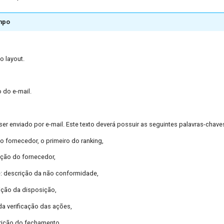
mpo
o layout.
 do e-mail.
 ser enviado por e-mail. Este texto deverá possuir as seguintes palavras-chave
o fornecedor, o primeiro do ranking,
ição do fornecedor,
: descrição da não conformidade,
ição da disposição,
da verificação das ações,
rição do fechamento.