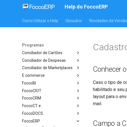
Help do FoccoERP
Como Utilizar o Help
Glossário
Novidades da Versão
Cadastro
Programas
Conciliador de Cartões
Conciliador de Despesas
Conhecer 
Conciliador de Marketplaces
E commerce
Caso o tipo de o
FoccoBI
habilitado e seu 
FoccoCIOT
layout para o env
FoccoCRM
mail.
FoccoCT e
FoccoDOCS
FoccoERP
Campo a 