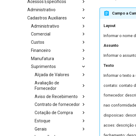
Acessos Especificos
Administrativo
Campo a Ca
Cadastros Auxiliares
Layout
Administrativo
Comercial
Informar o nome d
Custos
Assunto
Financeiro
Informar o assunto
Manufatura
Texto
Suprimentos
Alçada de Valores
Informar o texto a
Avaliação de
contato: contato d
Fornecedor
fornecedor: descr
Aviso de Recebimento
Contrato de fornecedor
nao conformidade
Cotação de Compra
disposicao: descr
Estoque
acoes: descrição 
Gerais
fechamento: desc