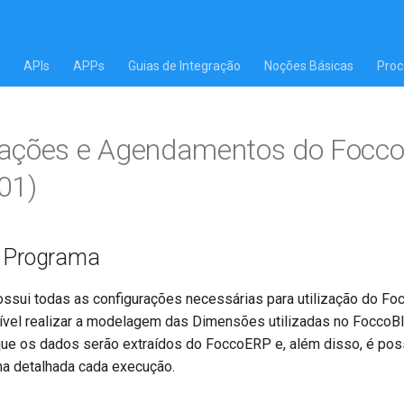
APIs
APPs
Guias de Integração
Noções Básicas
Proc
rações e Agendamentos do Focco
01)
o Programa
ssui todas as configurações necessárias para utilização do Fo
vel realizar a modelagem das Dimensões utilizadas no FoccoBI
que os dados serão extraídos do FoccoERP e, além disso, é po
ma detalhada cada execução.