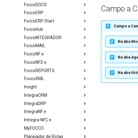
FoccoDOCS
Campo a 
FoccoERP
FoccoERP Start
Campo a Ca
FoccoHub
FoccoINTEGRADOR
Na aba Mo
FoccoMAIL
FoccoNF e
Na aba Ag
FoccoNFS e
FoccoREPORTS
Na aba His
FoccoXML
Insight
IntegraCRM
IntegraDRP
IntegraNF e
Intregra NFC e
MyFOCCO
Planejador de Rotas