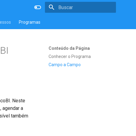
Inicializando a pesquisa
essos
Programas
BI
Conteúdo da Página
Conhecer o Programa
Campo a Campo
ccoBI. Neste
, agendar a
ssível também