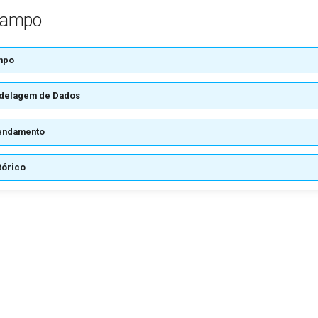
Campo
mpo
delagem de Dados
endamento
tórico