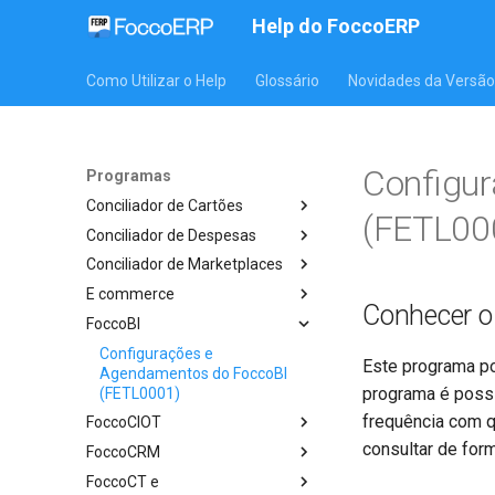
Help do FoccoERP
Como Utilizar o Help
Glossário
Novidades da Versão
Configu
Programas
Conciliador de Cartões
(FETL00
Conciliador de Despesas
Conciliador de Marketplaces
E commerce
Conhecer 
FoccoBI
Configurações e
Este programa po
Agendamentos do FoccoBI
programa é possí
(FETL0001)
frequência com 
FoccoCIOT
consultar de for
FoccoCRM
FoccoCT e