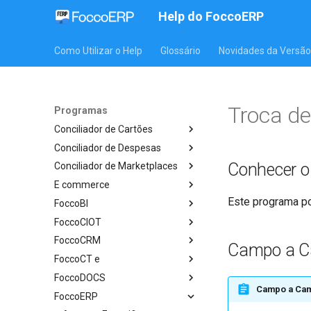
Help do FoccoERP
Como Utilizar o Help
Glossário
Novidades da Versão
Troca de
Programas
Conciliador de Cartões
Conciliador de Despesas
Conhecer 
Conciliador de Marketplaces
E commerce
Este programa po
FoccoBI
FoccoCIOT
FoccoCRM
Campo a 
FoccoCT e
FoccoDOCS
Campo a Ca
FoccoERP