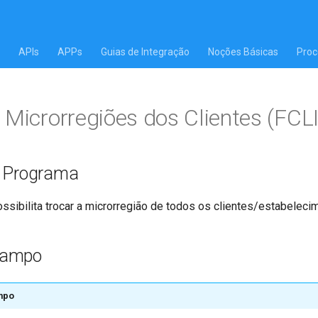
APIs
APPs
Guias de Integração
Noções Básicas
Proc
 Microrregiões dos Clientes (FCL
o Programa
ssibilita trocar a microrregião de todos os clientes/estabeleci
Campo
mpo