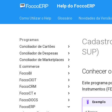
Help do FoccoERP
Como Utilizar o Help
Glossário
Novidades da Versão
Cadastr
Programas
Conciliador de Cartões
SUP)
Conciliador de Despesas
Conciliador de Marketplaces
E commerce
Conhecer 
FoccoBI
FoccoCIOT
Este programa po
FoccoCRM
Instrumentos (F
FoccoCT e
FoccoDOCS
Exemplo
FoccoERP