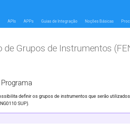
APIs
APPs
Guias de Integração
Noções Básicas
Proc
o de Grupos de Instrumentos (F
o Programa
ssibilita definir os grupos de instrumentos que serão utilizado
ENG0110 SUP).