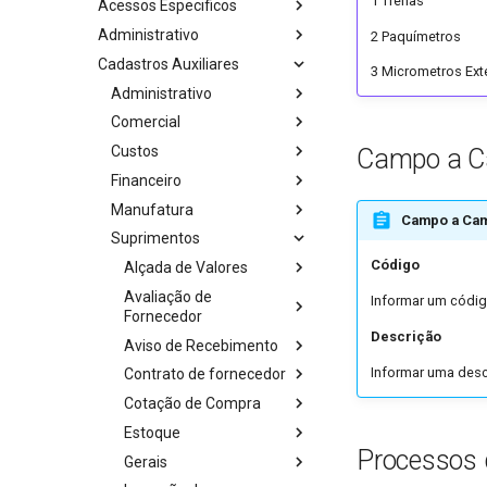
1 Trenas
Acessos Especificos
Administrativo
2 Paquímetros
Cadastros Auxiliares
3 Micrometros Ext
Administrativo
Comercial
Custos
Campo a 
Financeiro
Manufatura
Campo a Ca
Suprimentos
Código
Alçada de Valores
Avaliação de
Informar um códig
Fornecedor
Descrição
Aviso de Recebimento
Informar uma desc
Contrato de fornecedor
Cotação de Compra
Estoque
Processos 
Gerais