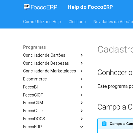
Help do FoccoERP
Como Utilizar o Help
Glossário
Novidades da Versão
Cadastro
Programas
Conciliador de Cartões
Conciliador de Despesas
Conhecer 
Conciliador de Marketplaces
E commerce
Este programa pos
FoccoBI
FoccoCIOT
FoccoCRM
Campo a 
FoccoCT e
FoccoDOCS
Campo a Ca
FoccoERP