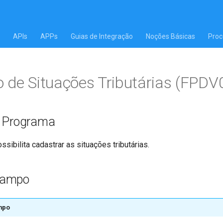
APIs
APPs
Guias de Integração
Noções Básicas
Proc
 de Situações Tributárias (FPDV
o Programa
sibilita cadastrar as situações tributárias.
Campo
mpo