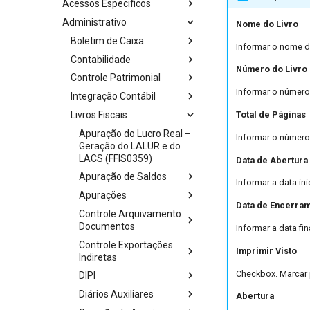
Acessos Especificos
Administrativo
Nome do Livro
Boletim de Caixa
Informar o nome do
Contabilidade
Número do Livro
Controle Patrimonial
Informar o número 
Integração Contábil
Livros Fiscais
Total de Páginas
Apuração do Lucro Real –
Informar o número 
Geração do LALUR e do
LACS (FFIS0359)
Data de Abertura
Apuração de Saldos
Informar a data inic
Apurações
Data de Encerra
Controle Arquivamento
Documentos
Informar a data fina
Controle Exportações
Imprimir Visto
Indiretas
Checkbox. Marcar p
DIPI
Diários Auxiliares
Abertura