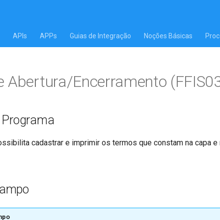
APIs
APPs
Guias de Integração
Noções Básicas
Proc
e Abertura/Encerramento (FFIS0
o Programa
ssibilita cadastrar e imprimir os termos que constam na capa e
Campo
mpo