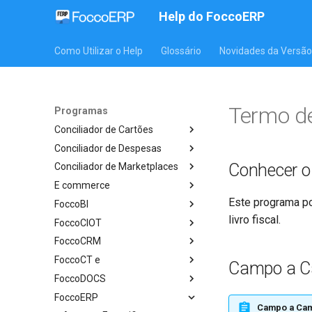
Help do FoccoERP
Como Utilizar o Help
Glossário
Novidades da Versão
Termo d
Programas
Conciliador de Cartões
Conciliador de Despesas
Conhecer 
Conciliador de Marketplaces
E commerce
Este programa po
FoccoBI
livro fiscal.
FoccoCIOT
FoccoCRM
FoccoCT e
Campo a 
FoccoDOCS
FoccoERP
Campo a Ca