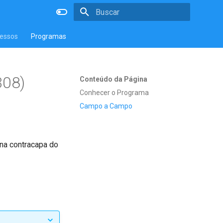
Inicializando a pesquisa
essos
Programas
308)
Conteúdo da Página
Conhecer o Programa
Campo a Campo
 na contracapa do