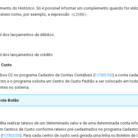
mento do Histórico. Só é possível informar um complemento quando for utili
exíveis como, por exemplo, a expressão
.
<LIVRE>
al dos lançamentos de débitos.
al dos lançamentos de crédito.
 Custo
box CC no programa Cadastro de Contas Contábeis (
FCTB0100
) a conta cad
Custo e o programa solicita um Centro de Custo Padrão a ser colocado em to
entes no sistema.
ste Botão
ilita realizar rateios de um determinado valor e de uma determinada conta in
em Centros de Custo conforme rateios pré-cadastrados no programa Cadastro
 (
FCTB0105
). Para cada centro de custo será gerada uma linha no Boletim de