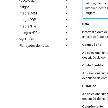
FoccoXML
retificações de
Insight
histórico deste
origem.
IntegraCRM
IntegraDRP
Data
IntegraNF e
Informar a data d
Intregra NFC e
checkbox “Lcto. E
MyFOCCO
Conta Débito
Planejador de Rotas
Ao selecionar uma
descrição da cont
Conta Crédito
Ao selecionar uma
descrição da cont
Histórico
Ao selecionar uma
descrição do hist
Complemento