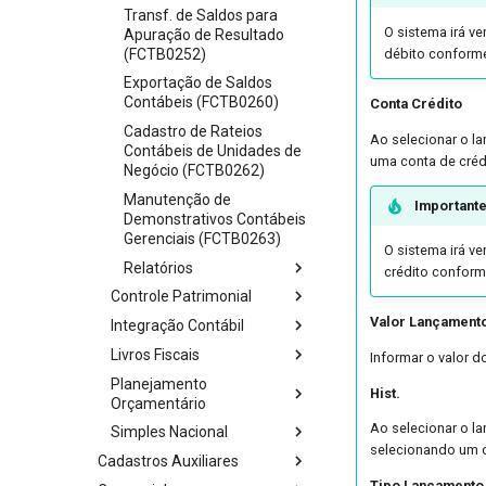
Transf. de Saldos para
O sistema irá ve
Apuração de Resultado
(FCTB0252)
débito conforme
Exportação de Saldos
Contábeis (FCTB0260)
Conta Crédito
Cadastro de Rateios
Ao selecionar o l
Contábeis de Unidades de
uma conta de créd
Negócio (FCTB0262)
Manutenção de
Important
Demonstrativos Contábeis
Gerenciais (FCTB0263)
O sistema irá ve
Relatórios
crédito conform
Controle Patrimonial
Valor Lançament
Integração Contábil
Livros Fiscais
Informar o valor 
Planejamento
Hist.
Orçamentário
Ao selecionar o l
Simples Nacional
selecionando um d
Cadastros Auxiliares
Tipo Lançamento