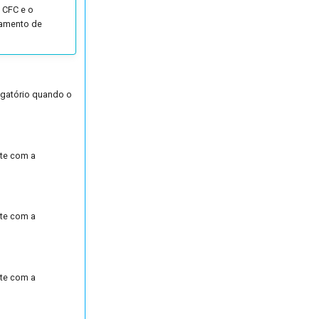
 CFC e o
çamento de
igatório quando o
nte com a
nte com a
nte com a