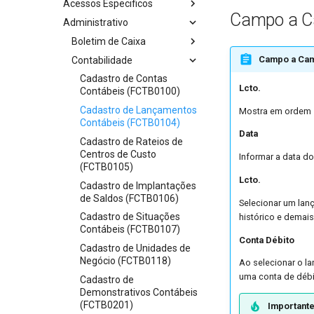
Acessos Especificos
Campo a 
Administrativo
Boletim de Caixa
Campo a Ca
Contabilidade
Cadastro de Contas
Lcto.
Contábeis (FCTB0100)
Cadastro de Lançamentos
Mostra em ordem s
Contábeis (FCTB0104)
Data
Cadastro de Rateios de
Centros de Custo
Informar a data do
(FCTB0105)
Lcto.
Cadastro de Implantações
de Saldos (FCTB0106)
Selecionar um lan
Cadastro de Situações
histórico e demai
Contábeis (FCTB0107)
Conta Débito
Cadastro de Unidades de
Negócio (FCTB0118)
Ao selecionar o l
uma conta de débi
Cadastro de
Demonstrativos Contábeis
(FCTB0201)
Important