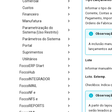
Comercial
Custos
Informar o tipo de
Corrente, Contas a
Financeiro
Pagamento, Import
Manufatura
Ordens de Fabrica
Parametrização do
Sistema (Uso Restrito)
Observaç
Parâmetros do Sistema
A inclusão manu
Portal
lançamentos au
Suprimentos
Utilitários
Lote
FoccoERP Start
Informar manualme
FoccoHub
Lcto. Extemp.
FoccoINTEGRADOR
Checkbox. Indica 
FoccoMAIL
FoccoNF e
Observaç
FoccoNFS e
A partir do lay
FoccoREPORTS
serão levados pa