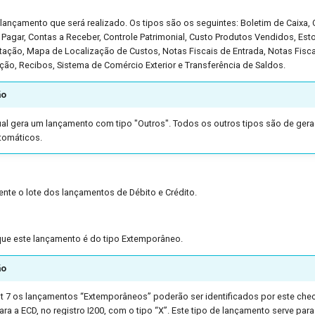
 lançamento que será realizado. Os tipos são os seguintes: Boletim de Caixa
 Pagar, Contas a Receber, Controle Patrimonial, Custo Produtos Vendidos, Est
ação, Mapa de Localização de Custos, Notas Fiscais de Entrada, Notas Fisca
ção, Recibos, Sistema de Comércio Exterior e Transferência de Saldos.
ão
al gera um lançamento com tipo "Outros". Todos os outros tipos são de ger
tomáticos.
nte o lote dos lançamentos de Débito e Crédito.
que este lançamento é do tipo Extemporâneo.
ão
out 7 os lançamentos “Extemporâneos” poderão ser identificados por este che
ra a ECD, no registro I200, com o tipo “X”. Este tipo de lançamento serve par