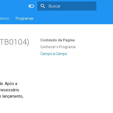
Inicializando a pesquisa
essos
Programas
CTB0104)
Conteúdo da Página
Conhecer o Programa
Campo a Campo
de. Após a
 necessário
de lançamento,