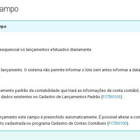
Campo
mpo
equencial os lançamentos efetuados diariamente.
 lançamento. O sistema não permite informar o lote sem antes informar a data
çamento padrão da contabilidade que trará as informações de conta contábil, 
s dados existentes no Cadastro de Lançamentos Padrão (
FCTB0103
).
ançamento este campo é preenchido automaticamente. É possível alterar a co
to cadastrada no programa Cadastro de Contas Contábeis (
FCTB0100
).
e