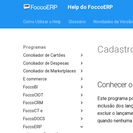
Help do FoccoERP
Como Utilizar o Help
Glossário
Novidades da Versão
Cadastr
Programas
Conciliador de Cartões
Conciliador de Despesas
Conciliador de Marketplaces
E commerce
Conhecer 
FoccoBI
FoccoCIOT
Este programa po
FoccoCRM
inclusão dos lan
FoccoCT e
excluir o lançame
FoccoDOCS
quando nenhuma 
FoccoERP