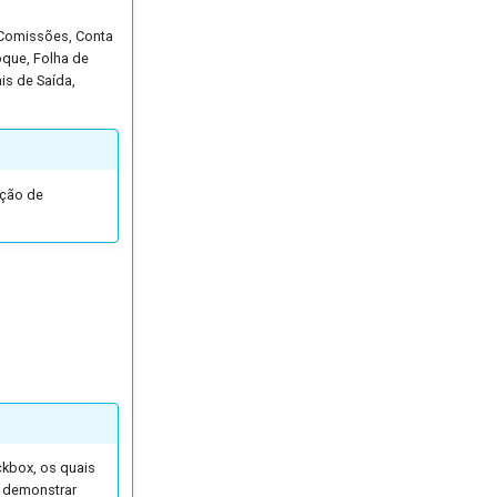
, Comissões, Conta
oque, Folha de
is de Saída,
ação de
ckbox, os quais
a demonstrar