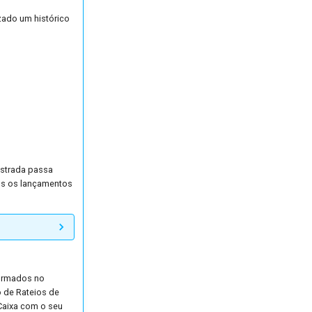
zado um histórico
astrada passa
dos os lançamentos
formados no
 de Rateios de
 Caixa com o seu