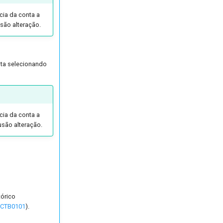
cia da conta a
lusão alteração.
nta selecionando
cia da conta a
lusão alteração.
tórico
FCTB0101
).