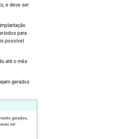
o, e deve ser
 implantação
eríodos para
ais possível
ção até o mês
 sejam gerados
amento gerados,
penas ser