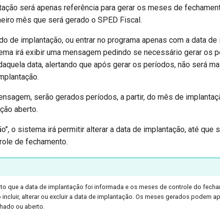
ação será apenas referência para gerar os meses de fechament
eiro mês que será gerado o SPED Fiscal.
odo de implantação, ou entrar no programa apenas com a data de
tema irá exibir uma mensagem pedindo se necessário gerar os p
r daquela data, alertando que após gerar os períodos, não será m
implantação.
ensagem, serão gerados períodos, a partir, do mês de implanta
ação aberto.
", o sistema irá permitir alterar a data de implantação, até que
role de fechamento.
to que a data de implantação foi informada e os meses de controle do fech
 incluir, alterar ou excluir a data de implantação. Os meses gerados podem a
chado ou aberto.