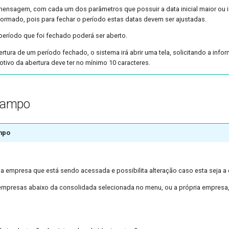
mensagem, com cada um dos parâmetros que possuir a data inicial maior ou i
ormado, pois para fechar o período estas datas devem ser ajustadas.
período que foi fechado poderá ser aberto.
bertura de um período fechado, o sistema irá abrir uma tela, solicitando a inf
otivo da abertura deve ter no mínimo 10 caracteres.
Campo
mpo
a empresa que está sendo acessada e possibilita alteração caso esta seja a
 empresas abaixo da consolidada selecionada no menu, ou a própria empresa