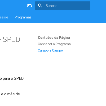
Inicializando a pesquisa
essos
Programas
- SPED
Conteúdo da Página
Conhecer o Programa
Campo a Campo
ão para o SPED
a e o mês de