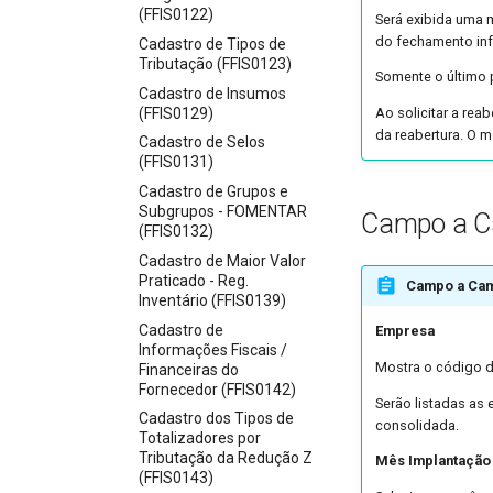
(FFIS0122)
Será exibida uma 
do fechamento inf
Cadastro de Tipos de
Tributação (FFIS0123)
Somente o último 
Cadastro de Insumos
(FFIS0129)
Ao solicitar a rea
da reabertura. O m
Cadastro de Selos
(FFIS0131)
Cadastro de Grupos e
Subgrupos - FOMENTAR
Campo a 
(FFIS0132)
Cadastro de Maior Valor
Praticado - Reg.
Campo a Ca
Inventário (FFIS0139)
Cadastro de
Empresa
Informações Fiscais /
Mostra o código d
Financeiras do
Fornecedor (FFIS0142)
Serão listadas as
Cadastro dos Tipos de
consolidada.
Totalizadores por
Tributação da Redução Z
Mês Implantação
(FFIS0143)