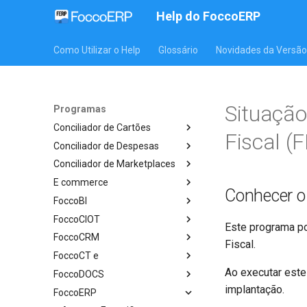
Help do FoccoERP
Como Utilizar o Help
Glossário
Novidades da Versão
Situação
Programas
Conciliador de Cartões
Fiscal (
Conciliador de Despesas
Conciliador de Marketplaces
E commerce
Conhecer 
FoccoBI
FoccoCIOT
Este programa po
FoccoCRM
Fiscal.
FoccoCT e
Ao executar este
FoccoDOCS
implantação.
FoccoERP