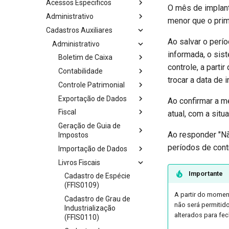
Acessos Especificos
O mês de implant
Administrativo
menor que o prim
Cadastros Auxiliares
Ao salvar o perí
Administrativo
informada, o sis
Boletim de Caixa
controle, a parti
Contabilidade
trocar a data de 
Controle Patrimonial
Exportação de Dados
Ao confirmar a m
Fiscal
atual, com a situ
Geração de Guia de
Ao responder "Não
Impostos
períodos de cont
Importação de Dados
Livros Fiscais
Importante
Cadastro de Espécie
(FFIS0109)
A partir do momen
Cadastro de Grau de
não será permitido
Industrialização
alterados para fe
(FFIS0110)