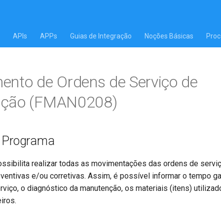
APIs
APPs
Guias de Integração
Noções Básicas
Proc
nto de Ordens de Serviço de
ção (FMAN0208)
o Programa
ssibilita realizar todas as movimentações das ordens de servi
entivas e/ou corretivas. Assim, é possível informar o tempo ga
erviço, o diagnóstico da manutenção, os materiais (itens) utiliz
iros.