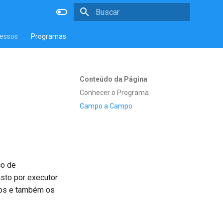
Inicializando a pesquisa
essos
Programas
Conteúdo da Página
Conhecer o Programa
Campo a Campo
ço de
sto por executor
ados e também os