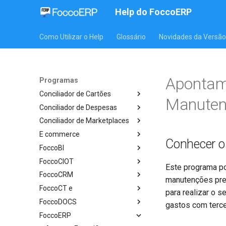
Help do FoccoERP
Como Utilizar o Help
Glossário
Novidades da Versão
Apontame
Programas
Conciliador de Cartões
Manuten
Conciliador de Despesas
Conciliador de Marketplaces
E commerce
Conhecer 
FoccoBI
FoccoCIOT
Este programa po
FoccoCRM
manutenções prev
FoccoCT e
para realizar o s
FoccoDOCS
gastos com terce
FoccoERP