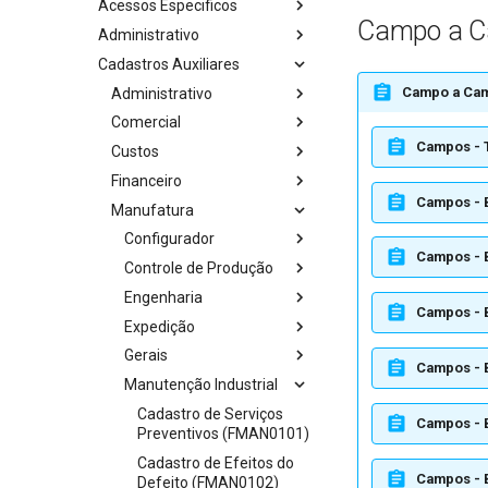
Acessos Especificos
Campo a 
Administrativo
Cadastros Auxiliares
Campo a Ca
Administrativo
Comercial
Campos - T
Custos
Financeiro
Campos - 
Manufatura
Configurador
Campos - 
Controle de Produção
Engenharia
Campos - 
Expedição
Gerais
Campos - 
Manutenção Industrial
Cadastro de Serviços
Campos - 
Preventivos (FMAN0101)
Cadastro de Efeitos do
Campos - 
Defeito (FMAN0102)