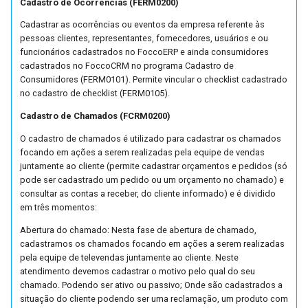
Cadastro de Ocorrências (FERM0200)
Tratamento de Tipos de Frete
Cadastrar as ocorrências ou eventos da empresa referente às
pessoas clientes, representantes, fornecedores, usuários e ou
Valor fechado
funcionários cadastrados no FoccoERP e ainda consumidores
cadastrados no FoccoCRM no programa Cadastro de
Consumidores (FERM0101). Permite vincular o checklist cadastrado
Venda e Remessa Futura
no cadastro de checklist (FERM0105).
Cadastro de Chamados (FCRM0200)
Vendas Recorrentes
O cadastro de chamados é utilizado para cadastrar os chamados
focando em ações a serem realizadas pela equipe de vendas
Entrega Certa
juntamente ao cliente (permite cadastrar orçamentos e pedidos (só
pode ser cadastrado um pedido ou um orçamento no chamado) e
Integração Supplier
consultar as contas a receber, do cliente informado) e é dividido
em três momentos:
Abertura do chamado: Nesta fase de abertura de chamado,
cadastramos os chamados focando em ações a serem realizadas
pela equipe de televendas juntamente ao cliente. Neste
atendimento devemos cadastrar o motivo pelo qual do seu
chamado. Podendo ser ativo ou passivo; Onde são cadastrados a
situação do cliente podendo ser uma reclamação, um produto com