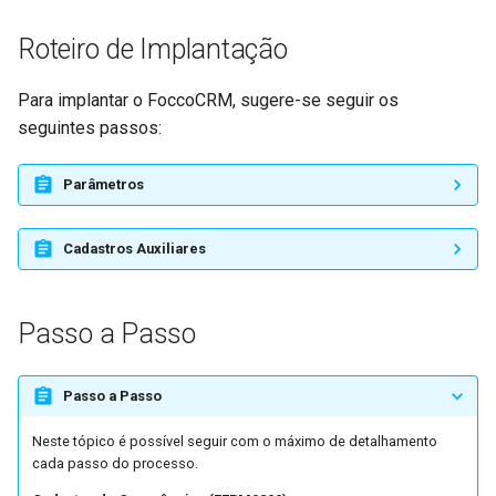
Previsão de Vendas
Roteiro de Implantação
Processo de Transformação
Para implantar o FoccoCRM, sugere-se seguir os
de Itens do Pedido de Venda
seguintes passos:
Promessa de Entrega
Parâmetros
Reforma Tributária do
Cadastros Auxiliares
Consumo
Reserva de Estoque
Passo a Passo
Sistema de Gerenciamento
de Transporte
Passo a Passo
Neste tópico é possível seguir com o máximo de detalhamento
Tipo de Nota na Importação
cada passo do processo.
do Pedido