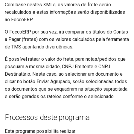
Com base nestes XMLs, os valores de frete serão
Ressarcimento e
Prestação de Serviço
Pedido de Compra
Negociação Entre
Integra NFC-e
recalculados e estas informações serão disponibilizadas
Complementação do ICMS no
(Industrialização)
Documentos
FoccoREPORTS
ao FoccoERP.
SPED Fiscal
Recebimento
Integração FoccoCRM
Processo de Produção dos
Pagamento Escritural
FoccoXML
O FoccoERP por sua vez, irá comparar os títulos do Contas
Simples Nacional
Moinhos
Solicitação de Compra
Integração FoccoPDV
a Pagar (fretes) com os valores calculados pela ferramenta
Planejamento Financeiro
Insight
de TMS apontando divergências.
ST - Mato Grosso
Réplica Automática de Itens
Integração FoccoLOJAS
entre Empresas
Renegociação de Títulos do
(WebService)
IntegraCRM
É possível ratear o valor do frete, para notas/pedidos que
Validação Suframa
Contas a Pagar
possuam a mesma cidade, CNPJ Emitente e CNPJ
Resposta Futura
Integração FoccoMOBILE -
IntegraDRP
Destinatário. Neste caso, ao selecionar um documento e
Validações Cadastrais SEFAZ
Variação Cambial CP
Antiga
clicar no botão Enviar Agrupado, serão selecionadas todos
Roteiro de Fabricação
IntegraNF e
os documentos que se enquadram na situação supracitada
Variação Cambial CR
Integração FoccoMOBILE -
e serão gerados os rateios conforme o selecionado.
Sequenciamento da Produção
Nova
Intregra NFC e
Variação Cambial
Solicitação de Materiais
Processos deste programa
Integração FoccoWMS Antiga
MyFOCCO
Integração FoccoWMS - Novo
Este programa possibilita realizar
Planejador de Rotas