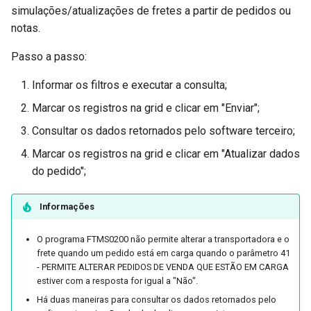
simulações/atualizações de fretes a partir de pedidos ou
IntegraNF-e
notas.
Passo a passo:
Portal de Despesas
Informar os filtros e executar a consulta;
Processo de Exportação
Marcar os registros na grid e clicar em "Enviar";
FoccoDOCS
Consultar os dados retornados pelo software terceiro;
Marcar os registros na grid e clicar em "Atualizar dados
FoccoHub
do pedido";
Informações
O programa FTMS0200 não permite alterar a transportadora e o
frete quando um pedido está em carga quando o parâmetro 41
- PERMITE ALTERAR PEDIDOS DE VENDA QUE ESTÃO EM CARGA
estiver com a resposta for igual a "Não".
Há duas maneiras para consultar os dados retornados pelo