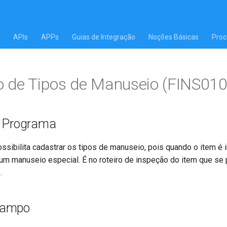
APIs
APPs
Guias de Integração
Noções Básicas
Proc
 de Tipos de Manuseio (FINS010
o Programa
ssibilita cadastrar os tipos de manuseio, pois quando o item é
um manuseio especial. É no roteiro de inspeção do item que se 
.
Campo