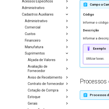
Acessos Especificos
Campo a Ca
Administrativo
Cadastros Auxiliares
Código
Administrativo
Informar o código
Comercial
Descrição
Custos
Informar a descri
Financeiro
Manufatura
Exemplo
Suprimentos
Utilizar luvas.
Alçada de Valores
Avaliação de
Fornecedor
Aviso de Recebimento
Processos 
Contrato de fornecedor
Cotação de Compra
Processos d
Estoque
Gerais