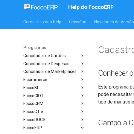
Help do FoccoERP
Como Utilizar o Help
Glossário
Novidades da Versão
Cadastro
Programas
Conciliador de Cartões
Conciliador de Despesas
Conhecer 
Conciliador de Marketplaces
E commerce
Este programa po
FoccoBI
pode necessitar 
FoccoCIOT
tipo de manuseio
FoccoCRM
FoccoCT e
FoccoDOCS
Campo a 
FoccoERP