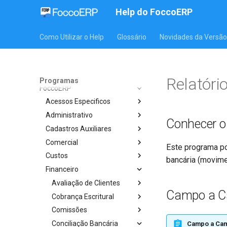
E commerce
Help do FoccoERP
FoccoBI
FoccoCIOT
Como Utilizar o Help
Glossário
Novidades da Versão
FoccoCRM
FoccoCT e
FoccoDOCS
Relatóri
Programas
FoccoERP
Acessos Especificos
Administrativo
Conhecer 
Cadastros Auxiliares
Comercial
Este programa po
Custos
bancária (movime
Financeiro
Avaliação de Clientes
Campo a 
Cobrança Escritural
Comissões
Conciliação Bancária
Campo a Ca