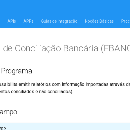
APIs
APPs
Guias de Integração
Noções Básicas
Proc
o de Conciliação Bancária (FBAN
o Programa
ssibilita emitir relatórios com informação importadas através da
ntos conciliados e não conciliados).
Campo
mpo