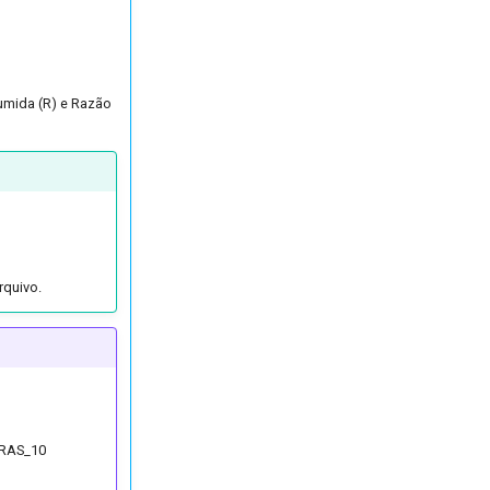
sumida (R) e Razão
rquivo.
_RAS_10