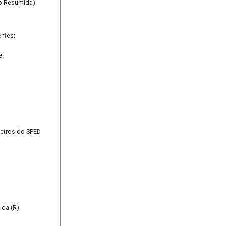
ão Resumida).
ntes:
e.
etros do SPED
da (R).