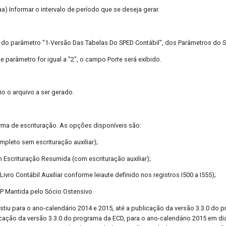
 Informar o intervalo de período que se deseja gerar.
 do parâmetro "1-Versão Das Tabelas Do SPED Contábil", dos Parâmetros do S
e parâmetro for igual a "2", o campo Porte será exibido.
rio o arquivo a ser gerado.
.
rma de escrituração. As opções disponíveis são:
ompleto sem escrituração auxiliar);
om Escrituração Resumida (com escrituração auxiliar);
(Livro Contábil Auxiliar conforme leiaute definido nos registros I500 a I555);
CP Mantida pelo Sócio Ostensivo
xistiu para o ano-calendário 2014 e 2015, até a publicação da versão 3.3.0 do
icação da versão 3.3.0 do programa da ECD, para o ano-calendário 2015 em di