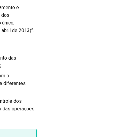
namento e
l dos
 único,
abril de 2013)”.
ento das
;
com o
e diferentes
ontrole dos
va das operações