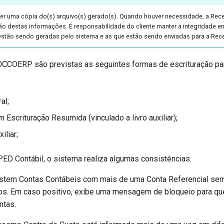
ter uma cópia do(s) arquivo(s) gerado(s). Quando houver necessidade, a Rece
são destas informações. É responsabilidade do cliente manter a integridade en
stão sendo geradas pelo sistema e as que estão sendo enviadas para a Rece
OCCOERP são previstas as seguintes formas de escrituração p
al;
m Escrituração Resumida (vinculado a livro auxiliar);
iliar;
ED Contábil, o sistema realiza algumas consistências:
xistem Contas Contábeis com mais de uma Conta Referencial se
os. Em caso positivo, exibe uma mensagem de bloqueio para qu
ntas.