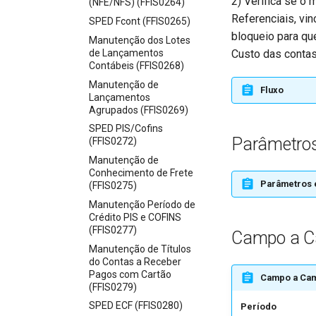
2) Verifica se o
(NFE/NFS) (FFIS0264)
Referenciais, vi
SPED Fcont (FFIS0265)
bloqueio para que
Manutenção dos Lotes
de Lançamentos
Custo das contas
Contábeis (FFIS0268)
Manutenção de
Fluxo
Lançamentos
Agrupados (FFIS0269)
SPED PIS/Cofins
Parâmetros
(FFIS0272)
Manutenção de
Conhecimento de Frete
Parâmetros 
(FFIS0275)
Manutenção Período de
Crédito PIS e COFINS
(FFIS0277)
Campo a 
Manutenção de Títulos
do Contas a Receber
Pagos com Cartão
Campo a Ca
(FFIS0279)
SPED ECF (FFIS0280)
Período