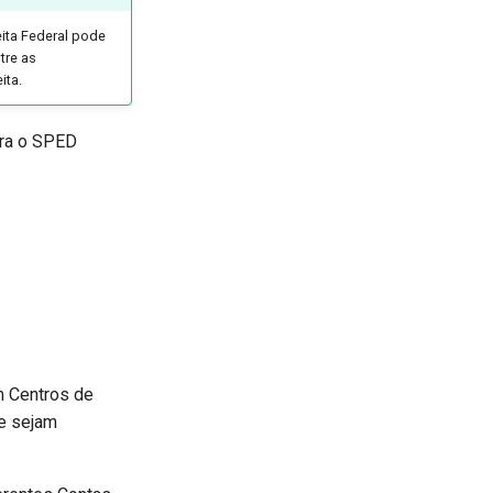
ita Federal pode
tre as
ita.
ara o SPED
m Centros de
e sejam