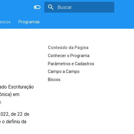
Inicializando a pesquisa
essos
Programas
Conteúdo da Página
Conhecer o Programa
Parâmetros e Cadastros
Campo a Campo
Blocos
ado Escrituração
rônica) em
.
.022, de 22 de
 o definiu da