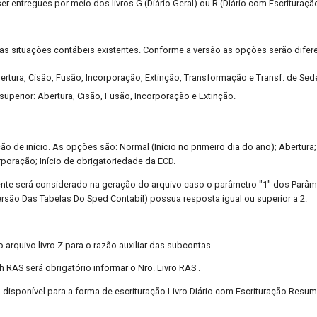
r entregues por meio dos livros G (Diário Geral) ou R (Diário com Escrituraç
as situações contábeis existentes. Conforme a versão as opções serão difere
ertura, Cisão, Fusão, Incorporação, Extinção, Transformação e Transf. de Sed
superior: Abertura, Cisão, Fusão, Incorporação e Extinção.
ção de início. As opções são: Normal (Início no primeiro dia do ano); Abertura;
poração; Início de obrigatoriedade da ECD.
te será considerado na geração do arquivo caso o parâmetro "1" dos Parâm
ersão Das Tabelas Do Sped Contabil) possua resposta igual ou superior a 2.
 arquivo livro Z para o razão auxiliar das subcontas.
 RAS será obrigatório informar o Nro. Livro RAS .
disponível para a forma de escrituração Livro Diário com Escrituração Resumi