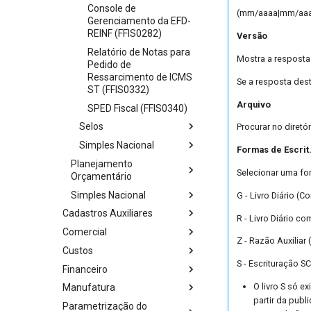
Console de
(mm/aaaa|mm/aaaa)
Gerenciamento da EFD-
REINF (FFIS0282)
Versão
Relatório de Notas para
Mostra a resposta
Pedido de
Ressarcimento de ICMS
Se a resposta dest
ST (FFIS0332)
Arquivo
SPED Fiscal (FFIS0340)
Selos
Procurar no diretó
Simples Nacional
Formas de Escrit
Planejamento
Selecionar uma fo
Orçamentário
Simples Nacional
G - Livro Diário (C
Cadastros Auxiliares
R - Livro Diário c
Comercial
Z - Razão Auxiliar 
Custos
S - Escrituração S
Financeiro
O livro S só e
Manufatura
partir da publ
Parametrização do