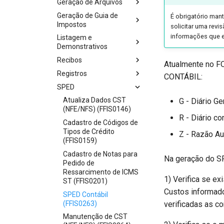
Geração de Arquivos
Geração de Guia de
É obrigatório man
Impostos
solicitar uma revi
informações que e
Listagem e
Demonstrativos
Recibos
Atualmente no F
Registros
CONTÁBIL:
SPED
Atualiza Dados CST
G - Diário Ger
(NFE/NFS) (FFIS0146)
R - Diário co
Cadastro de Códigos de
Tipos de Crédito
Z - Razão Aux
(FFIS0159)
Cadastro de Notas para
Na geração do SP
Pedido de
Ressarcimento de ICMS
1) Verifica se e
ST (FFIS0201)
Custos informad
SPED Contábil
(FFIS0263)
verificadas as co
Manutenção de CST