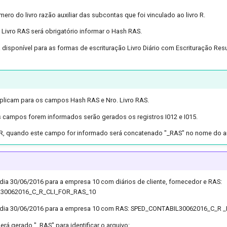
mero do livro razão auxiliar das subcontas que foi vinculado ao livro R.
 Livro RAS será obrigatório informar o Hash RAS.
 disponível para as formas de escrituração Livro Diário com Escrituração Re
plicam para os campos Hash RAS e Nro. Livro RAS.
 campos forem informados serão gerados os registros I012 e I015.
t R, quando este campo for informado será concatenado "_RAS" no nome do a
dia 30/06/2016 para a empresa 10 com diários de cliente, fornecedor e RAS:
30062016_C_R_CLI_FOR_RAS_10
 dia 30/06/2016 para a empresa 10 com RAS: SPED_CONTABIL30062016_C_R 
será gerado "_RAS" para identificar o arquivo: