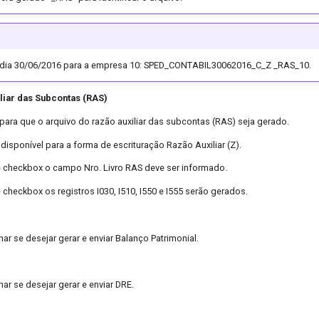
 dia 30/06/2016 para a empresa 10: SPED_CONTABIL30062016_C_Z _RAS_10.
liar das Subcontas (RAS)
para que o arquivo do razão auxiliar das subcontas (RAS) seja gerado.
disponível para a forma de escrituração Razão Auxiliar (Z).
e checkbox o campo Nro. Livro RAS deve ser informado.
 checkbox os registros I030, I510, I550 e I555 serão gerados.
ar se desejar gerar e enviar Balanço Patrimonial.
ar se desejar gerar e enviar DRE.