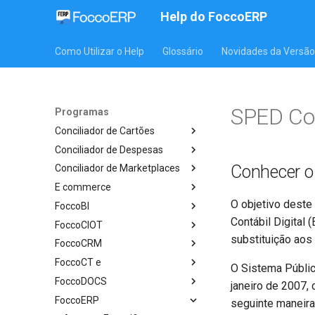
Help do FoccoERP
Como Utilizar o Help
Glossário
Novidades da Versão
SPED Con
Programas
Conciliador de Cartões
Conciliador de Despesas
Conhecer 
Conciliador de Marketplaces
E commerce
O objetivo deste
FoccoBI
Contábil Digital 
FoccoCIOT
substituição aos 
FoccoCRM
FoccoCT e
O Sistema Público
FoccoDOCS
janeiro de 2007, 
FoccoERP
seguinte maneira