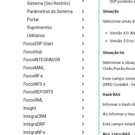
SCP poderão se
Sistema (Uso Restrito)
Parâmetros do Sistema
Situação
Portal
Selecionar umas d
Suprimentos
Versão 4.0: Ab
Utilitários
Versão 5.0 ou 
FoccoERP Start
FoccoHub
Situação Ini.
FoccoINTEGRADOR
Selecionar a situa
FoccoMAIL
Cisão/Fusão/Incor
FoccoNF e
Esse campo somen
FoccoNFS e
(SPED Contábil - V
FoccoREPORTS
Hash RAS
FoccoXML
Informar o Hash do
Insight
Ao informar o Hash
IntegraCRM
Este campo estará 
IntegraDRP
IntegraNF e
Nro. Livro RAS