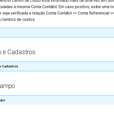
 mesmo Centro de Custo está informado mais de uma vez em dif
nculadas à mesma Conta Contábil. Em caso positivo, exibe uma
 seja verificada a relação Conta Contábil >> Conta Referencial >
/centros de custos.
 e Cadastros
e Cadastros
Campo
mpo