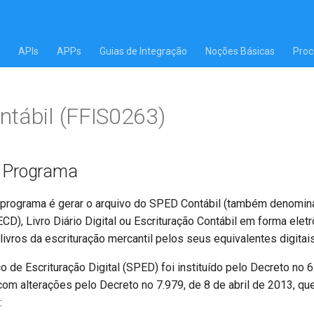
APIs
APPs
Guias de Integração
Noções Básicas
Proc
tábil (FFIS0263)
o Programa
 programa é gerar o arquivo do SPED Contábil (também denomin
(ECD), Livro Diário Digital ou Escrituração Contábil em forma elet
livros da escrituração mercantil pelos seus equivalentes digitais
 de Escrituração Digital (SPED) foi instituído pelo Decreto no 6
com alterações pelo Decreto no 7.979, de 8 de abril de 2013, que
: