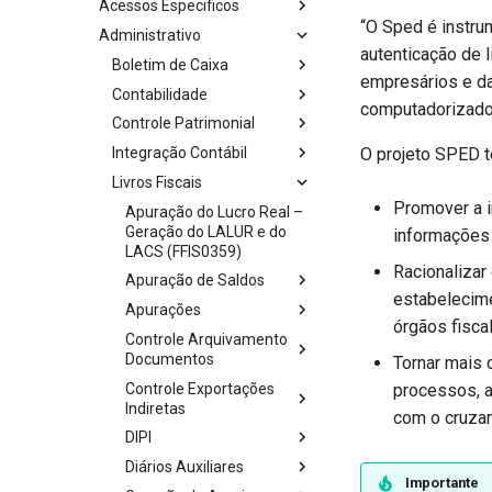
Acessos Especificos
“O Sped é instru
Administrativo
autenticação de l
Boletim de Caixa
empresários e da
Contabilidade
computadorizado,
Controle Patrimonial
Integração Contábil
O projeto SPED t
Livros Fiscais
Promover a i
Apuração do Lucro Real –
Geração do LALUR e do
informações 
LACS (FFIS0359)
Racionalizar
Apuração de Saldos
estabelecime
Apurações
órgãos fisca
Controle Arquivamento
Documentos
Tornar mais c
Controle Exportações
processos, a
Indiretas
com o cruzam
DIPI
Diários Auxiliares
Importante