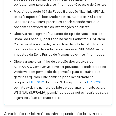
de Consumidores (Envia e-
NFE)
Pedido (FPDV0315)
Importação de Demandas
Consultas
Console de Negociação
Agendamento Cálculo do
(FPLC0320)
de Fabricação (FPRD0262)
Réplica Automática de Da
Negociação
obrigatoriamente precisa ser informado (Cadastro de Clientes).
mail) (FUTL0125 CHAC
Consultas
Independentes (FPLA0250
Comercial (FPDV0248)
Planejamento (MRP)
entre Empresas (FITE0273
Previsão de Vendas
IntegraNF-e
A partir do pacote 164 do Focco3i a opção "Exp. Inf. NFS" da
CHAC)
Parâmetros da Ordem de
(FUTL0230)
Entrega Certa
Listagem da Estrutura de
Ajustar Ordens de Fabrica
Relatórios
pasta "Empresas", localizado no menu Comercial> Cliente>
Recebimento de Materiais
Relatórios
Alteração da Classificação
Desatendimento de Pedidos
Itens a partir da Carga
com Entrega Zero
Consultas
Cadastro de Clientes, precisa estar selecionado para que
Processo de Transformaç
Portal de Despesas
Parâmetros de Cliente
(FUTL0125 ORM ORM)
dos Itens (FUTL0186)
de Venda (FPDV0251)
Agendamento de Reprogram.
(FPLC0321)
(FPRD0266)
Relatórios
possam ser exportadas as informações do cliente.
Vendor
de Itens do Pedido de Ven
(FUTL0125 CLI CLI)
Datas de Entrega de Ped. de
Etiquetas
Observar no programa "Cadastro de Tipo de Nota Fiscal de
Processo de Exportação
Parâmetros de Pedidos de
Compra (FUTL0240)
Importação da Tabela de
Console de Acompanhamento
Emulador de Microterminai
Saída" do Focco3i, localizado no menu Cadastros Auxiliares>
Reserva
Promessa de Entrega
Comercial> Faturamento, para o tipo de nota fiscal utilizado
Parâmetros da Conferênci
Compra (FUTL0125 PDC
Preços de Venda (FUTL02
de Pedidos (FPDV0253)
(FUTL0233)
Relatórios
FoccoDOCS
nas notas fiscais de saída para o processo SUFRAMA se os
de Pedidos (FUTL0125 C
PDC)
Cadastro de Regiões
Reforma Tributária do
impostos da Zona Franca de Manaus devem ser informados.
CONF)
(FUTL0242)
Manutenção de Datas de
Consultas
Consumo
FoccoHub
Observar que o caminho de geração dos arquivos do
Parâmetros da Tabela de
Entrega (FPDV0272)
SUFRAMA C:\temp\envia deve ser previamente cadastrado no
Parâmetros da Consulta d
Compra (FUTL0125 PRC
Cadastro de Templates
Relatórios
Windows com permissão de gravação para o usuário que
Reserva de Estoque
Pedidos de Venda
PRC)
(FUTL0245)
Consultas
gerar os arquivos. Este caminho pode ser alterado no
(FUTL0125 CPDV
programa
FUTL0182
do Focco 3i. Este programa
FFAT0208
Sistema de Gerenciamento
permite excluir o número do lote gerado anteriormente para o
CPDV0010)
Parâmetros da Geração de
Cadastro de Páginal Inicial
Fornecimento de Materiais
de Transporte
WS SINAL (SUFRAMA) permitindo que as notas fiscais de saída
Quebra de Transportes
(FUTL0246)
sejam incluídas em outros lotes.
Parâmetros do Cupom Fisc
(FUTL0125 QBR_TRANS
Gestão Financeira de
Tipo de Nota na Importaçã
(FUTL0125 CUP CUP)
QBR_TRANS)
Importação de Funcionário via
Pedidos de Venda
do Pedido
A exclusão de lotes é possível quando não houver um
Arquivo (FUTL0250)