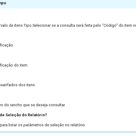
mpo
rvalo de itens.Tipo Selecionar se a consulta será feita pelo "Código" do item o
ificação.
ificação do item.
xarifados dos itens.
ro do rancho que se deseja consultar.
 de Seleção do Relatório?
ara listar os parâmetros de seleção no relatório.