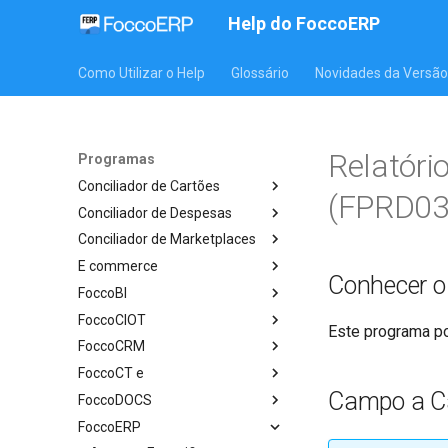
Help do FoccoERP
Como Utilizar o Help
Glossário
Novidades da Versão
Relatór
Programas
Conciliador de Cartões
(FPRD03
Conciliador de Despesas
Conciliador de Marketplaces
E commerce
Conhecer 
FoccoBI
FoccoCIOT
Este programa po
FoccoCRM
FoccoCT e
Campo a 
FoccoDOCS
FoccoERP