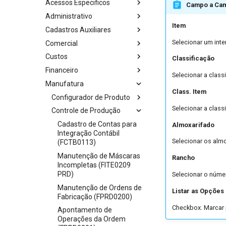
Acessos Especificos
Campo a Ca
Administrativo
Item
Cadastros Auxiliares
Selecionar um inte
Comercial
Custos
Classificação
Financeiro
Selecionar a class
Manufatura
Class. Item
Configurador de Produto
Selecionar a class
Controle de Produção
Cadastro de Contas para
Almoxarifado
Integração Contábil
Selecionar os almo
(FCTB0113)
Manutenção de Máscaras
Rancho
Incompletas (FITE0209
PRD)
Selecionar o núme
Manutenção de Ordens de
Listar as Opções
Fabricação (FPRD0200)
Checkbox. Marcar p
Apontamento de
Operações da Ordem