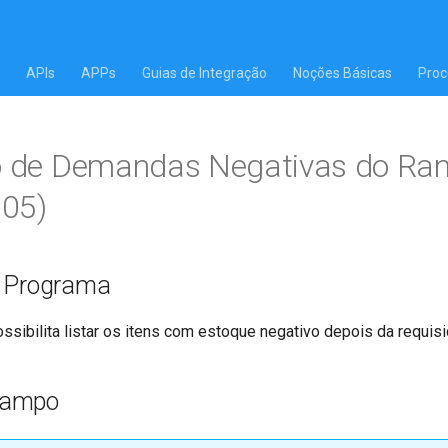
APIs
APPs
Guias de Integração
Noções Básicas
Proc
io de Demandas Negativas do Ra
05)
o Programa
ssibilita listar os itens com estoque negativo depois da requisi
Campo