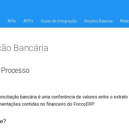
APIs
APPs
Guias de Integração
Noções Básicas
Proc
ção Bancária
 Processo
nciliação bancária é uma conferência de valores entre o extrato
entações contidas no financeiro do FoccoERP.
ve?