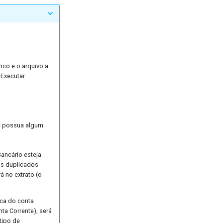
anco e o arquivo a
Executar.
ue possua algum
ancário esteja
tos duplicados
 no extrato (o
ca do conta
ta Corrente), será
tipo de