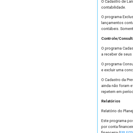
O Cadastro de La
contabilidade.
O programa Exclu
lançamentos contá
contábeis. Soment
Controle/Consult
O programa Cadast
a receber de seus 
O programa Consu
e excluir uma conc
O Cadastro da Prev
ainda não foram e
repetem em perío
Relatórios
Relatório do Plane
Este programa pos
por conta finance
financeira (
FPLF02