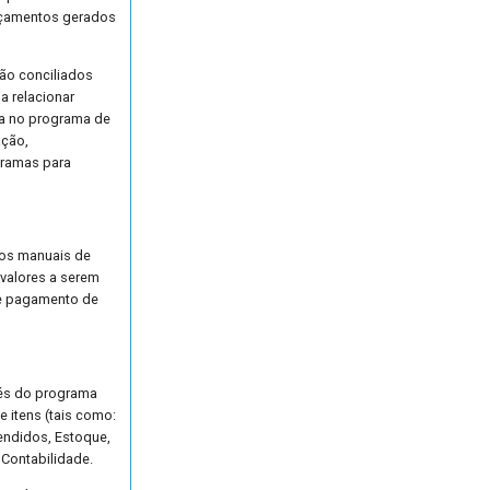
ançamentos gerados
não conciliados
a relacionar
da no programa de
ação,
gramas para
tos manuais de
 valores a serem
de pagamento de
vés do programa
e itens (tais como:
endidos, Estoque,
 Contabilidade.