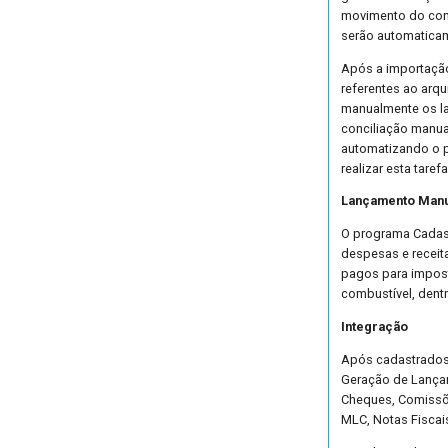
movimento do cont
serão automaticam
Após a importação 
referentes ao arqu
manualmente os l
conciliação manua
automatizando o 
realizar esta tarefa
Lançamento Manu
O programa Cadast
despesas e receit
pagos para impost
combustível, dentr
Integração
Após cadastrados 
Geração de Lança
Cheques, Comissõe
MLC, Notas Fiscai