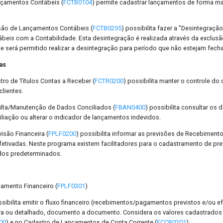
nçamentos Contábeis (
FCTB0104
) permite cadastrar lançamentos de forma m
são de Lançamentos Contábeis (
FCTB0255
) possibilita fazer a "Desintegração
beis com a Contabilidade. Esta desintegração é realizada através da exclus
e será permitido realizar a desintegração para período que não estejam fech
as
ro de Títulos Contas a Receber (
FCTR0200
) possibilita manter o controle d
clientes.
lta/Manutenção de Dados Conciliados (
FBAN0400
) possibilita consultar os
iliação ou alterar o indicador de lançamentos indevidos.
isão Financeira (
FPLF0200
) possibilita informar as previsões de Recebimen
fetivadas. Neste programa existem facilitadores para o cadastramento de pr
dos predeterminados.
jamento Financeiro (
FPLF0301
)
sibilita emitir o fluxo financeiro (recebimentos/pagamentos previstos e/ou e
ira ou detalhado, documento a documento. Considera os valores cadastrados
00
) e no Cadastro de Lançamentos de Conta Corrente (
FCCR0201
).