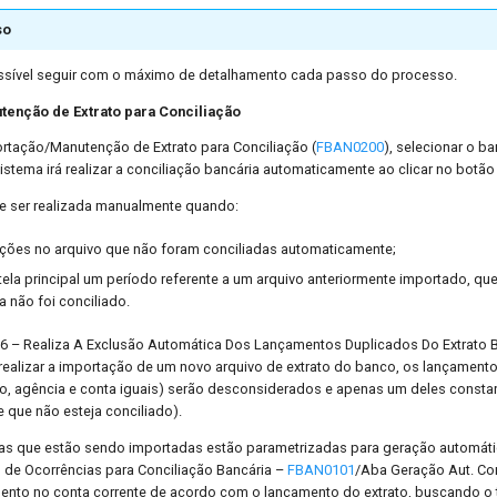
so
ssível seguir com o máximo de detalhamento cada passo do processo.
enção de Extrato para Conciliação
tação/Manutenção de Extrato para Conciliação (
FBAN0200
), selecionar o b
istema irá realizar a conciliação bancária automaticamente ao clicar no botão 
e ser realizada manualmente quando:
mações no arquivo que não foram conciliadas automaticamente;
tela principal um período referente a um arquivo anteriormente importado, q
da não foi conciliado.
6 – Realiza A Exclusão Automática Dos Lançamentos Duplicados Do Extrato B
o realizar a importação de um novo arquivo de extrato do banco, os lançamen
, agência e conta iguais) serão desconsiderados e apenas um deles constará
 que não esteja conciliado).
as que estão sendo importadas estão parametrizadas para geração automáti
o de Ocorrências para Conciliação Bancária –
FBAN0101
/Aba Geração Aut. Con
nto no conta corrente de acordo com o lançamento do extrato, buscando o 