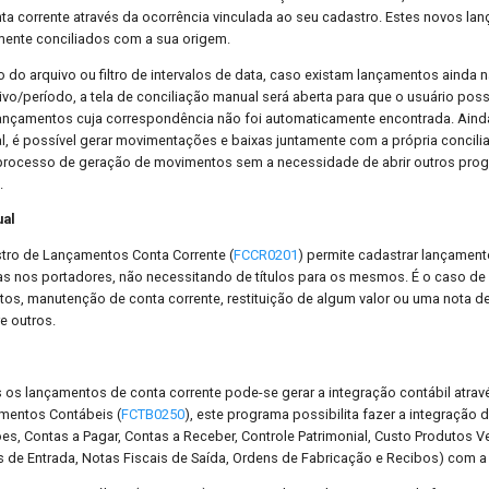
a corrente através da ocorrência vinculada ao seu cadastro. Estes novos l
ente conciliados com a sua origem.
do arquivo ou filtro de intervalos de data, caso existam lançamentos ainda 
ivo/período, a tela de conciliação manual será aberta para que o usuário poss
ançamentos cuja correspondência não foi automaticamente encontrada. Ain
l, é possível gerar movimentações e baixas juntamente com a própria concili
processo de geração de movimentos sem a necessidade de abrir outros pro
.
al
ro de Lançamentos Conta Corrente (
FCCR0201
) permite cadastrar lançamen
as nos portadores, não necessitando de títulos para os mesmos. É o caso de
os, manutenção de conta corrente, restituição de algum valor ou uma nota 
e outros.
os lançamentos de conta corrente pode-se gerar a integração contábil atra
mentos Contábeis (
FCTB0250
), este programa possibilita fazer a integração d
s, Contas a Pagar, Contas a Receber, Controle Patrimonial, Custo Produtos V
s de Entrada, Notas Fiscais de Saída, Ordens de Fabricação e Recibos) com a