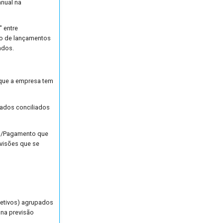
anual na
" entre
ão de lançamentos
ados.
o que a empresa tem
 dados conciliados
to/Pagamento que
evisões que se
fetivos) agrupados
 na previsão