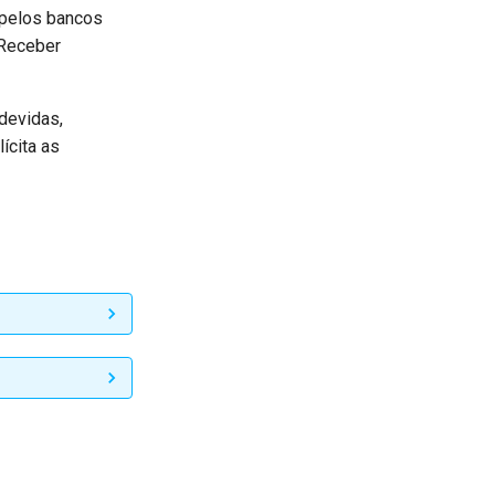
 pelos bancos
 Receber
ndevidas,
ícita as