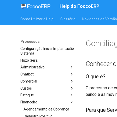
Help do FoccoERP
Como Utilizar o Help
Glossário
Novidades da Versão
Concilia
Processos
Configuração Inicial Implantação
Sistema
Fluxo Geral
Conhecer o
Administrativo
Chatbot
O que é?
Comercial
O processo de co
Custos
banco e as movim
Estoque
Financeiro
Para que Ser
Agendamento de Cobrança
Cadastro Positivo