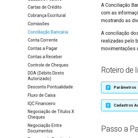
A Conciliação Ba
Cartas de Crédito
com as informaç
Cobrança Escritural
mostrando as div
Comissões
Conciliação Bancária
A conciliação do
Conta Corrente
realizadas pelo 
movimentações d
Contas a Pagar
Contas a Receber
Controle de Cheques
Roteiro de
DDA (Débito Direto
Autorizado)
Desconto Pontualidade
Parâmetros
Fluxo de Caixa
IQC Financeiro
Cadastros Au
Negociação de Títulos X
Cheques
Negociação Entre
Passo a P
Documentos