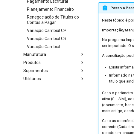
Pagamento Escritural
Passo a Pas
Planejamento Financeiro
Renegociação de Títulos do
Neste tópico é po
Contas a Pagar
Importação/Manut
Variação Cambial CP
Variação Cambial CR
No programa Impor
ser importado. O s
Variação Cambial
Manufatura
A conciliação pod
Produtos
Existir infor
Suprimentos
Informado na 
Utilitários
título que ain
Caso o parâmetro 
ativa (S – SIM), a
(documento, banco
mais antigo, desde
Caso as ocorrênci
corrente (Cadastr
gerado um lançame