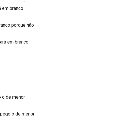
rá em branco
ranco porque não
cará em branco
o o de menor
 pego o de menor