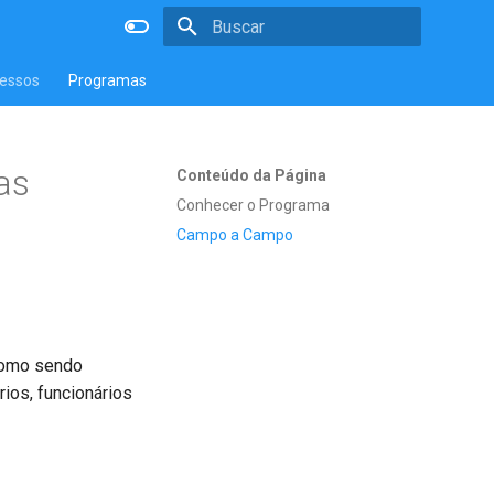
Inicializando a pesquisa
essos
Programas
as
Conteúdo da Página
Conhecer o Programa
Campo a Campo
 como sendo
ios, funcionários