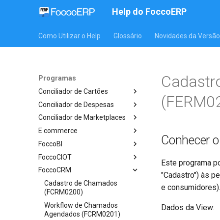
Help do FoccoERP
Como Utilizar o Help
Glossário
Novidades da Versão
Cadastro
Programas
Conciliador de Cartões
(FERM0
Conciliador de Despesas
Conciliador de Marketplaces
E commerce
Conhecer 
FoccoBI
FoccoCIOT
Este programa po
FoccoCRM
"Cadastro") às p
Cadastro de Chamados
e consumidores)
(FCRM0200)
Workflow de Chamados
Dados da View:
Agendados (FCRM0201)