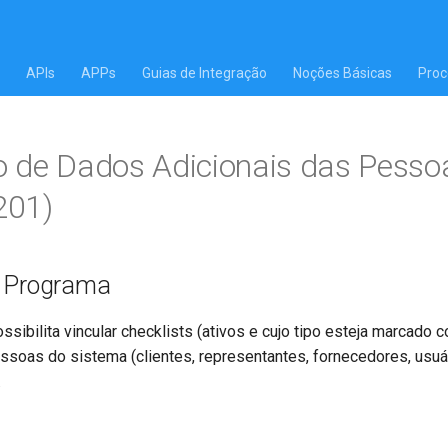
APIs
APPs
Guias de Integração
Noções Básicas
Proc
 de Dados Adicionais das Pesso
201)
o Programa
ssibilita vincular checklists (ativos e cujo tipo esteja marcado
essoas do sistema (clientes, representantes, fornecedores, usuár
.