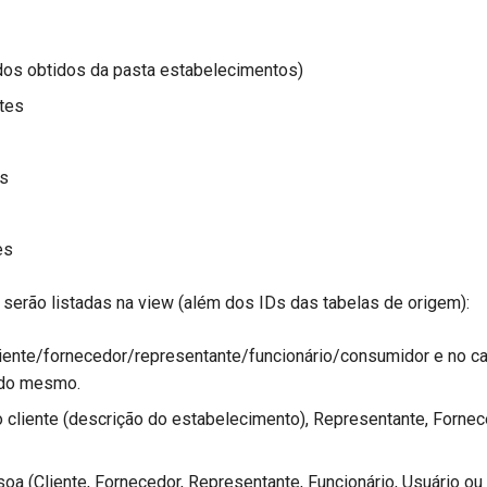
dos obtidos da pasta estabelecimentos)
tes
s
es
serão listadas na view (além dos IDs das tabelas de origem):
iente/fornecedor/representante/funcionário/consumidor e no c
 do mesmo.
 cliente (descrição do estabelecimento), Representante, Fornec
oa (Cliente, Fornecedor, Representante, Funcionário, Usuário o