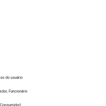
aso do usuário
edor, Funcionário
u Consumidor)