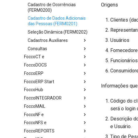
Origens
Cadastro de Ocorrências
(FERM0200)
Cadastro de Dados Adicionais
Clientes (da
das Pessoas (FERM0201)
Representan
Seleção Dinâmica (FERM0202)
Usuários
Cadastros Auxiliares
Consultas
Fornecedore
FoccoCT e
Funcionários
FoccoDOCS
Consumidor
FoccoERP
FoccoERP Start
Informações que 
FoccoHub
FoccoINTEGRADOR
Código do cl
FoccoMAIL
será o login
FoccoNF e
Descrição do
FoccoNFS e
e Usuário.
FoccoREPORTS
Tipo de Pess