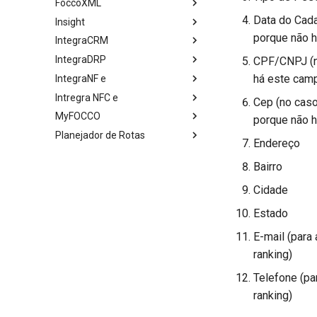
FoccoXML
Data do Cada
Insight
porque não h
IntegraCRM
IntegraDRP
CPF/CNPJ (no
há este camp
IntegraNF e
Intregra NFC e
Cep (no caso
MyFOCCO
porque não h
Planejador de Rotas
Endereço
Bairro
Cidade
Estado
E-mail (para
ranking)
Telefone (pa
ranking)