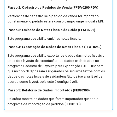
Ressarcimento e
Prestação de Serviço
Pedido de Compra
Negociação Entre
Integra NFC-e
Passo 2: Cadastro de Pedidos de Venda (FPDV0200 PDV)
Complementação do ICMS no
(Industrialização)
Documentos
FoccoREPORTS
Verificar neste cadastro se o pedido de venda foi importado
SPED Fiscal
Recebimento
Integração FoccoCRM
corretamente, o pedido estará com o campo origem igual a EDI.
Processo de Produção dos
Pagamento Escritural
FoccoXML
Passo 3: Emissão de Notas Fiscais de Saída (FFAT0221)
Simples Nacional
Moinhos
Solicitação de Compra
Integração FoccoPDV
Planejamento Financeiro
Insight
Este programa possibilita emitir as notas fiscais.
ST - Mato Grosso
Réplica Automática de Itens
Integração FoccoLOJAS
Passo 4: Exportação de Dados de Notas Fiscais (FFAT0250)
entre Empresas
Renegociação de Títulos do
(WebService)
IntegraCRM
Este programa possibilita exportar os dados das notas fiscais a
Validação Suframa
Contas a Pagar
partir dos layouts de exportação dos dados cadastrados no
Resposta Futura
Integração FoccoMOBILE -
IntegraDRP
programa Cadastro de Layouts para Exportação FUTL0182 para
Validações Cadastrais SEFAZ
Variação Cambial CP
Antiga
que no tipo NFS possam ser gerados os arquivos textos com os
Roteiro de Fabricação
IntegraNF e
dados das notas fiscais de saída/itens/títulos (será variável de
acordo como layout, pois este é configurável).
Variação Cambial CR
Integração FoccoMOBILE -
Sequenciamento da Produção
Nova
Intregra NFC e
Passo 5: Relatório de Dados Importados (FEDI0300)
Variação Cambial
Relatório mostra os dados que foram importados quando o
Solicitação de Materiais
Integração FoccoWMS Antiga
MyFOCCO
programa de importação de pedidos (FEDI0105).
Integração FoccoWMS - Novo
Planejador de Rotas