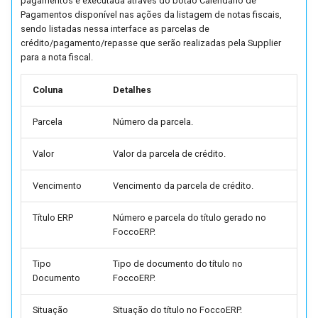
pagamentos é executada através do botão Calendário de
Parâmetros de Integração
Pagamentos disponível nas ações da listagem de notas fiscais,
com Palm's (FUTL0125 P
sendo listadas nessa interface as parcelas de
PALM)
crédito/pagamento/repasse que serão realizadas pela Supplier
para a nota fiscal.
Parâmetros da Proposta
Comercial (FUTL0125 PCM
Coluna
Detalhes
Parcela
Número da parcela.
Parâmetros em Comum Ent
a Nota e o Pedido (FUTL0
Valor
Valor da parcela de crédito.
PDNF PDNF)
Vencimento
Vencimento da parcela de crédito.
Parâmetros de Pedidos de
Assistência Técnica
Título ERP
Número e parcela do título gerado no
(FUTL0125 PDVA PDVA)
FoccoERP.
Parâmetros de Pedidos de
Tipo
Tipo de documento do título no
Documento
FoccoERP.
Venda (FUTL0125 PDV PD
Situação
Situação do título no FoccoERP.
Parâmetros da Emissão de