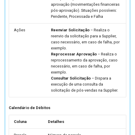
aprovação (movimentações financeiras
Parâmetros de Integração
pós-aprovação). Situações possíveis:
FOCCOERP x TMS
Pendente, Processada e Falha
(FUTL0125 TMS TMS)
Ações
Reenviar Solicitação
– Realiza o
Parâmetros Geração de
reenvio da solicitação para a Supplier,
caso necessário, em caso de falha, por
Títulos pelo Pedido de Ve
exemplo.
(FUTL0125 TPDV TPDV)
Reprocessar Aprovação
– Realiza o
reprocessamento da aprovação, caso
Parâmetros de Vendas
necessário, em caso de falha, por
Recorrentes (FUTL0125
exemplo.
Consultar Solicitação
– Dispara a
VEND_RECOR)
execução de uma consulta da
solicitação de pós-vendas na Supplier.
Calendário de Débitos
Coluna
Detalhes