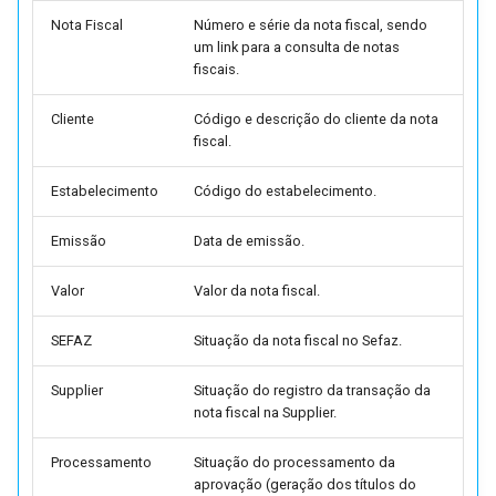
Parâmetros da Planilha de
Nota Fiscal
Número e série da nota fiscal, sendo
LGPD
Cálculo de Venda
um link para a consulta de notas
fiscais.
(FPRV0208) (FUTL0125
Relatórios
FPRV FPRV0208)
Cliente
Código e descrição do cliente da nota
Timeout
fiscal.
Parâmetros de Funcionário
(FUTL0125 FUNC FUNC)
Estabelecimento
Código do estabelecimento.
Parâmetros do Cadastro d
Emissão
Data de emissão.
UFs e Cidades (FUTL0125
FUTL0055 FUTL0055)
Valor
Valor da nota fiscal.
Help Parâmetros De
SEFAZ
Situação da nota fiscal no Sefaz.
Gerenciamento Logístico P
Supplier
Situação do registro da transação da
Rota (FUTL0125 GLR GLR)
nota fiscal na Supplier.
Parâmetros de Históricos 
Processamento
Situação do processamento da
Pedidos de Venda
aprovação (geração dos títulos do