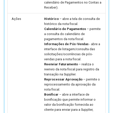
(FUTL0125 HIST HIST)
calendário de Pagamentos no Contas a
Receber).
Parâmetros de Importação
Ações
Histórico
– abre a tela de consulta de
Pedidos de Venda
histórico da nota fiscal.
(FUTL0125 IPDV IPDV)
Calendário de Pagamentos
– permite
a consulta do calendário de
Parâmetros do Manifesto 
pagamentos da nota fiscal.
Documentos Fiscais
Informações de Pós-Vendas
- abre a
interface de listagem/consulta das
(FUTL0125 MDFE MDFE)
solicitações/ocorrências de pós-
vendas para a nota fiscal.
Parâmetros de Metas
Reenviar Faturamento
– realiza o
(FUTL0125 MET MET)
reenvio da nota fiscal para registro da
transação na Supplier.
Reprocessar Aprovação
– permite o
Parâmetros Gerais Da Not
reprocessamento da aprovação da
Fiscal De Consumidor
nota fiscal.
Eletrônica (FUTL0125 NFC
Bonificar
– abre a interface de
NFCE)
bonificação que permite informar o
valor da bonificação fornecida ao
cliente para enviar para a Supplier,
Parâmetros Nota Fiscal