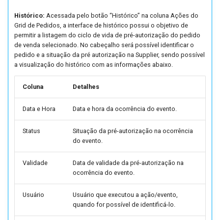
Parâmetros da Central de
Parâmetros de Safras de
Consultas
Históricos do Pedido
Tratamento de Tipos de Fr
Histórico:
Acessada pelo botão “Histórico” na coluna Ações do
Vendas (FUTL0125 CVN C
Vinícolas (FUTL0125 SAF
Baixa de Títulos de
Grid de Pedidos, a interface de histórico possui o objetivo de
SAF)
Funcionários (FUTL0251)
Cupom Fiscal
Importação de Pedido
permitir a listagem do ciclo de vida de pré-autorização do pedido
Valor fechado
Parâmetros de Exportação
de venda selecionado. No cabeçalho será possível identificar o
pedido e a situação da pré autorização na Supplier, sendo possível
Dados de NFS (EDI - FFAT
Parâmetros de Solicitação
Exportação de Dados do
Cupom Fiscal Eletrônico
Relatórios
Venda e Remessa Futura
a visualização do histórico com as informações abaixo.
0250) (FUTL0125 E250)
Compra (FUTL0125 SLC SL
Promob (FUTL0252)
Manifesto de Documentos
Separação de Pedido
Vendas Recorrentes
Coluna
Detalhes
Parâmetros da Geração de
Parâmetros da Transferênc
Extrator de Dados para
Fiscais Eletrônicos
Arquivos EDI (FEDI0122)
de Estoque (FUTL0125
Navegador de Produtos
Verbas
Data e Hora
Data e hora da ocorrência do evento.
Entrega Certa
(FUTL0125 EDI EDI)
TRA_EST TRA_EST)
(FUTL0253)
Nota Fiscal de Consumidor
Eletrônica
Status
Situação da pré-autorização na ocorrência
Integração Supplier
Parâmetros Integração
Cadastro de Traduções de
do evento.
FOCCOERP X FOCCOMOBI
Labels (FUTL0254)
Nota Fiscal de Serviço
(FUTL0125 ERMO ERMO)
Validade
Data de validade da pré-autorização na
Eletrônica
ocorrência do evento.
Cadastro de Permissões de
Parâmetros Integração
Eventos de Programas
Relatórios
Usuário
Usuário que executou a ação/evento,
FOCCOERP X FOCCOPDV
(FUTL0259)
quando for possível de identificá-lo.
(FUTL0125 ERPD ERPD)
Triangulação