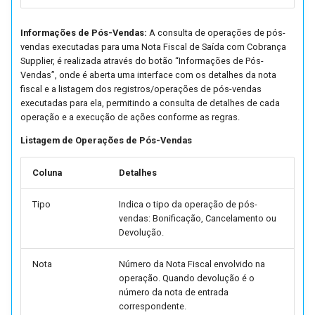
Etiquetas de Expedição
(FUTL0125 PLC3 PLC3)
Informações de Pós-Vendas:
A consulta de operações de pós-
vendas executadas para uma Nota Fiscal de Saída com Cobrança
Supplier, é realizada através do botão “Informações de Pós-
Parâmetros do Planejamen
Vendas”, onde é aberta uma interface com os detalhes da nota
da Expedição (FUTL0125 
fiscal e a listagem dos registros/operações de pós-vendas
PLC)
executadas para ela, permitindo a consulta de detalhes de cada
operação e a execução de ações conforme as regras.
Parâmetros da Promessa 
Listagem de Operações de Pós-Vendas
Entrega (FUTL0125 PME)
Coluna
Detalhes
Parâmetros da Negociação
Comercial (FUTL0125 PNE
Tipo
Indica o tipo da operação de pós-
PNEG)
vendas: Bonificação, Cancelamento ou
Devolução.
Parâmetros da Política
Nota
Número da Nota Fiscal envolvido na
Comercial (FUTL0125 POL
operação. Quando devolução é o
POLC)
número da nota de entrada
correspondente.