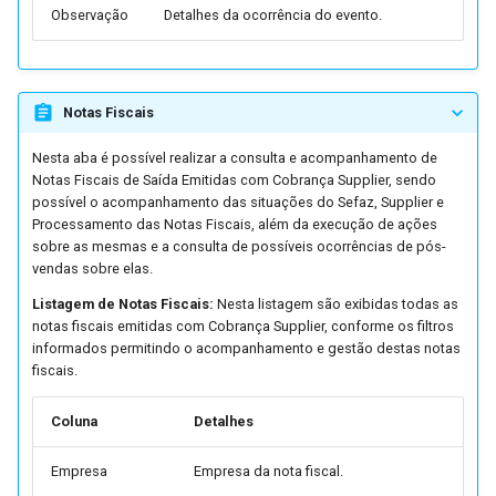
Extrator GECEX (FUTL0260)
Observação
Detalhes da ocorrência do evento.
Parâmetros de Exportação
(FUTL0125 EXPPDV
Cadastro de JOBs
EXPPDV)
(FUTL0282)
Notas Fiscais
Parâmetros da Manutençã
Acessos Especiais
Nesta aba é possível realizar a consulta e acompanhamento de
de Dados Acessórios
Notas Fiscais de Saída Emitidas com Cobrança Supplier, sendo
(FUTL0125 FFAT0106
Cadastros de Layouts
possível o acompanhamento das situações do Sefaz, Supplier e
FFAT0106)
Processamento das Notas Fiscais, além da execução de ações
sobre as mesmas e a consulta de possíveis ocorrências de pós-
Comparador de Arquivos
vendas sobre elas.
Parâmetros do Relatório d
Faturamento e Pedidos em
Listagem de Notas Fiscais:
Nesta listagem são exibidas todas as
Etiquetas
Carteira - MNA (FUTL0125
notas fiscais emitidas com Cobrança Supplier, conforme os filtros
informados permitindo o acompanhamento e gestão destas notas
FPDV0306 RPDV0306)
Extrator Sadig
fiscais.
Parâmetros do Relatório Li
FoccoMENSAGEIRO
Coluna
Detalhes
de Aparte (FUTL0125
FPLC0304 FPLC0304)
Importador de Arquivos
Empresa
Empresa da nota fiscal.