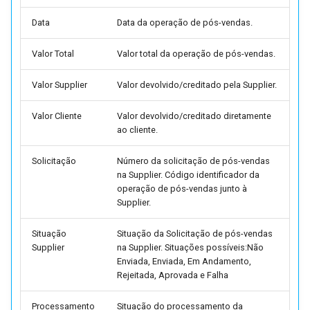
Parâmetros de Políticas d
Formação de Preço de Ve
Data
Data da operação de pós-vendas.
(FUTL0125 PPV PPV)
Valor Total
Valor total da operação de pós-vendas.
Geração do Código
Valor Supplier
Valor devolvido/creditado pela Supplier.
Automático para a
Precificação de Produtos
Valor Cliente
Valor devolvido/creditado diretamente
(FUTL0125 PREC)
ao cliente.
Parâmetros da Tabela de
Solicitação
Número da solicitação de pós-vendas
Venda (FUTL0125 PRV PR
na Supplier. Código identificador da
operação de pós-vendas junto à
Supplier.
Parâmetros do Ponto de
Venda (FUTL0125 PVE PV
Situação
Situação da Solicitação de pós-vendas
Supplier
na Supplier. Situações possíveis:Não
Parâmetros de Geração de
Enviada, Enviada, Em Andamento,
Títulos de Cartão (FUTL01
Rejeitada, Aprovada e Falha
TIT CAR TIT CAR)
Processamento
Situação do processamento da