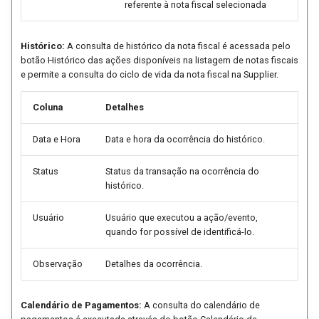
referente à nota fiscal selecionada
Eletrônica (FUTL0125 NFS
NFSE)
Histórico:
A consulta de histórico da nota fiscal é acessada pelo
botão Histórico das ações disponíveis na listagem de notas fiscais
Parâmetros Nota Fiscal de
e permite a consulta do ciclo de vida da nota fiscal na Supplier.
Serviço Eletrônica (FUTL0
NFSSE)
Coluna
Detalhes
Parâmetros de Notas Fisca
Data e Hora
Data e hora da ocorrência do histórico.
de Saída (FUTL0125 NFS
NFS)
Status
Status da transação na ocorrência do
histórico.
Parâmetros de Notas Fisca
Usuário
Usuário que executou a ação/evento,
de Terceiros (FUTL0125 N
quando for possível de identificá-lo.
NFT)
Observação
Detalhes da ocorrência.
Parâmetros de Orçamento
(FUTL0125 ORC ORC)
Calendário de Pagamentos:
A consulta do calendário de