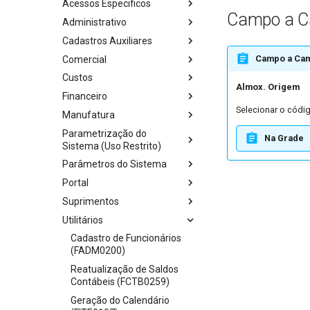
Acessos Especificos
Campo a 
Administrativo
Cadastros Auxiliares
Campo a Ca
Comercial
Custos
Almox. Origem
Financeiro
Selecionar o códig
Manufatura
Parametrização do
Na Grade
Sistema (Uso Restrito)
Parâmetros do Sistema
Portal
Suprimentos
Utilitários
Cadastro de Funcionários
(FADM0200)
Reatualização de Saldos
Contábeis (FCTB0259)
Geração do Calendário