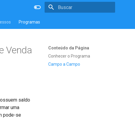
Inicializando a pesquisa
essos
Programas
de Venda
Conteúdo da Página
Conhecer o Programa
Campo a Campo
 possuem saldo
ormar uma
em pode-se