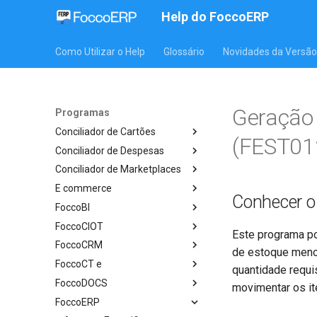
Help do FoccoERP
Como Utilizar o Help
Glossário
Novidades da Versão
Geração 
Programas
Conciliador de Cartões
(FEST01
Conciliador de Despesas
Conciliador de Marketplaces
E commerce
Conhecer 
FoccoBI
FoccoCIOT
Este programa po
FoccoCRM
de estoque menor
FoccoCT e
quantidade requi
FoccoDOCS
movimentar os it
FoccoERP