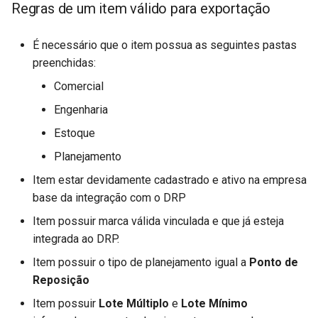
Regras de um item válido para exportação
Tratamento de Tipos de Fr
É necessário que o item possua as seguintes pastas
Valor fechado
preenchidas:
Comercial
Venda e Remessa Futura
Engenharia
Vendas Recorrentes
Estoque
Planejamento
Entrega Certa
Item estar devidamente cadastrado e ativo na empresa
Integração Supplier
base da integração com o DRP
Item possuir marca válida vinculada e que já esteja
integrada ao DRP.
Item possuir o tipo de planejamento igual a
Ponto de
Reposição
Item possuir
Lote Múltiplo
e
Lote Mínimo