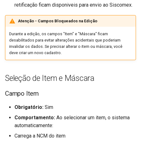
(FUTL0125 HIST HIST)
retificação ficam disponiveis para envio ao Siscomex.
Parâmetros de Importação
Atenção - Campos Bloqueados na Edição
Pedidos de Venda
(FUTL0125 IPDV IPDV)
Durante a edição, os campos "Item" e "Máscara" ficam
desabilitados para evitar alterações acidentais que poderiam
invalidar os dados. Se precisar alterar o item ou máscara, você
Parâmetros do Manifesto 
deve criar um novo cadastro.
Documentos Fiscais
(FUTL0125 MDFE MDFE)
Seleção de Item e Máscara
Parâmetros de Metas
(FUTL0125 MET MET)
Campo Item
Parâmetros Gerais Da Not
Obrigatório:
Sim
Fiscal De Consumidor
Eletrônica (FUTL0125 NFC
Comportamento:
Ao selecionar um item, o sistema
NFCE)
automaticamente:
Carrega a NCM do item
Parâmetros Nota Fiscal