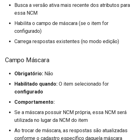
Busca a versão ativa mais recente dos atributos para
Eletrônica (FUTL0125 NFS
essa NCM
NFSE)
Habilita o campo de máscara (se o item for
Parâmetros Nota Fiscal de
configurado)
Serviço Eletrônica (FUTL0
Carrega respostas existentes (no modo edição)
NFSSE)
Parâmetros de Notas Fisca
Campo Máscara
de Saída (FUTL0125 NFS
Obrigatório:
Não
NFS)
Habilitado quando:
O item selecionado for
Parâmetros de Notas Fisca
configurado
de Terceiros (FUTL0125 N
Comportamento:
NFT)
Se a máscara possuir NCM própria, essa NCM será
Parâmetros de Orçamento
utilizada no lugar da NCM do item
(FUTL0125 ORC ORC)
Ao trocar de máscara, as respostas são atualizadas
conforme o cadastro específico daquela máscara