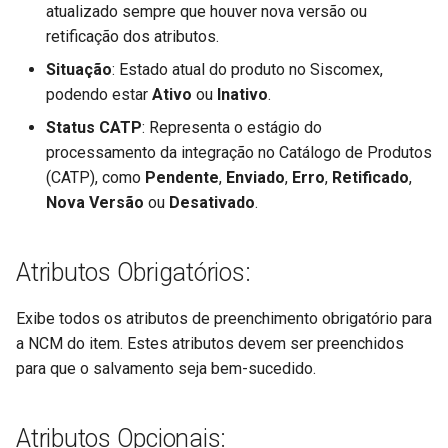
atualizado sempre que houver nova versão ou
Etiquetas de Expedição
retificação dos atributos.
(FUTL0125 PLC3 PLC3)
Situação
: Estado atual do produto no Siscomex,
Parâmetros do Planejamen
podendo estar
Ativo
ou
Inativo
.
da Expedição (FUTL0125 
Status CATP
: Representa o estágio do
PLC)
processamento da integração no Catálogo de Produtos
(CATP), como
Pendente
,
Enviado
,
Erro
,
Retificado
,
Parâmetros da Promessa 
Nova Versão
ou
Desativado
.
Entrega (FUTL0125 PME)
Parâmetros da Negociação
Atributos Obrigatórios:
Comercial (FUTL0125 PNE
PNEG)
Exibe todos os atributos de preenchimento obrigatório para
a NCM do item. Estes atributos devem ser preenchidos
Parâmetros da Política
para que o salvamento seja bem-sucedido.
Comercial (FUTL0125 POL
POLC)
Atributos Opcionais: