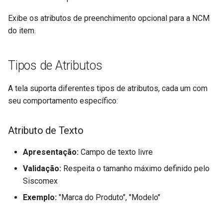
Parâmetros de Políticas d
Formação de Preço de Ve
Exibe os atributos de preenchimento opcional para a NCM
(FUTL0125 PPV PPV)
do item.
Geração do Código
Tipos de Atributos
Automático para a
Precificação de Produtos
A tela suporta diferentes tipos de atributos, cada um com
(FUTL0125 PREC)
seu comportamento específico:
Parâmetros da Tabela de
Venda (FUTL0125 PRV PR
Atributo de Texto
Parâmetros do Ponto de
Apresentação:
Campo de texto livre
Venda (FUTL0125 PVE PV
Validação:
Respeita o tamanho máximo definido pelo
Siscomex
Parâmetros de Geração de
Exemplo:
"Marca do Produto", "Modelo"
Títulos de Cartão (FUTL01
TIT CAR TIT CAR)