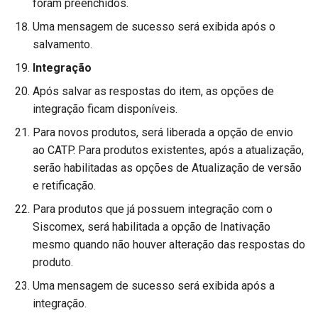
foram preenchidos.
Extrator GECEX (FUTL0260)
Dicas e Boas Práticas
Parâmetros de Exportação
Uma mensagem de sucesso será exibida após o
(FUTL0125 EXPPDV
Cadastro de JOBs
salvamento.
✅ Preencha os Obrigatórios
EXPPDV)
(FUTL0282)
Primeiro
Integração
Parâmetros da Manutençã
Após salvar as respostas do item, as opções de
Acessos Especiais
✅ Atenção aos
de Dados Acessórios
integração ficam disponíveis.
Condicionados
(FUTL0125 FFAT0106
Cadastros de Layouts
Para novos produtos, será liberada a opção de envio
FFAT0106)
ao CATP. Para produtos existentes, após a atualização,
✅ Salve com Frequência
Comparador de Arquivos
serão habilitadas as opções de Atualização de versão
Parâmetros do Relatório d
e retificação.
✅ Revise Antes de Salvar
Faturamento e Pedidos em
Etiquetas
Para produtos que já possuem integração com o
Carteira - MNA (FUTL0125
✅ Use a Consulta para
Siscomex, será habilitada a opção de Inativação
FPDV0306 RPDV0306)
Extrator Sadig
Verificar
mesmo quando não houver alteração das respostas do
Parâmetros do Relatório Li
produto.
FoccoMENSAGEIRO
✅ Mantenha Atributos
de Aparte (FUTL0125
Uma mensagem de sucesso será exibida após a
Atualizados
FPLC0304 FPLC0304)
Importador de Arquivos
integração.