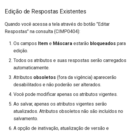
⚠️ Cuidado ao Alterar
Parâmetros da Planilha de
LGPD
Condicionantes
Edição de Respostas Existentes
Cálculo de Venda
(FPRV0208) (FUTL0125
Relatórios
Quando você acessa a tela através do botão "Editar
⚠️ Não Use "Limpar Tela"
FPRV FPRV0208)
Respostas" na consulta (CIMP0404):
sem Salvar
Timeout
Parâmetros de Funcionário
Os campos
Item
e
Máscara
estarão
bloqueados
para
Perguntas Frequentes
(FUTL0125 FUNC FUNC)
edição.
Glossário
Todos os atributos e suas respostas serão carregados
Parâmetros do Cadastro d
automaticamente.
UFs e Cidades (FUTL0125
FUTL0055 FUTL0055)
Atributos
obsoletos
(fora da vigência) aparecerão
desabilitados e não poderão ser alterados.
Help Parâmetros De
Você pode modificar apenas os atributos vigentes.
Gerenciamento Logístico P
Ao salvar, apenas os atributos vigentes serão
Rota (FUTL0125 GLR GLR)
atualizados. Atributos obsoletos não são incluídos no
salvamento.
Parâmetros de Históricos 
Pedidos de Venda
A opção de inativação, atualização de versão e