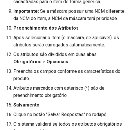
cadastradas para o item de forma genérica.
Parâmetros da Central de
Parâmetros de Safras de
Consultas
Históricos do Pedido
Tratamento de Tipos de Fr
Cenários de Uso Detalhados
Importante:
Se a máscara possuir uma NCM diferente
Vendas (FUTL0125 CVN C
Vinícolas (FUTL0125 SAF
Baixa de Títulos de
da NCM do item, a NCM da máscara terá prioridade.
SAF)
Funcionários (FUTL0251)
Cupom Fiscal
Importação de Pedido
Valor fechado
Cenário 1: Cadastrar
Parâmetros de Exportação
Preenchimento dos Atributos
Respostas para Item
Dados de NFS (EDI - FFAT
Parâmetros de Solicitação
Exportação de Dados do
Cupom Fiscal Eletrônico
Relatórios
Venda e Remessa Futura
Após selecionar o item (e máscara, se aplicável), os
0250) (FUTL0125 E250)
Compra (FUTL0125 SLC SL
Promob (FUTL0252)
Cenário 2: Preencher
atributos serão carregados automaticamente.
Manifesto de Documentos
Separação de Pedido
Atributos Condicionados
Vendas Recorrentes
Parâmetros da Geração de
Os atributos são divididos em duas abas:
Parâmetros da Transferênc
Extrator de Dados para
Fiscais Eletrônicos
Arquivos EDI (FEDI0122)
de Estoque (FUTL0125
Obrigatórios
e
Opcionais
.
Navegador de Produtos
Verbas
Cenário 3: Atributo
Entrega Certa
(FUTL0125 EDI EDI)
TRA_EST TRA_EST)
(FUTL0253)
Nota Fiscal de Consumidor
Preencha os campos conforme as características do
Multivalorado
Eletrônica
produto.
Integração Supplier
Parâmetros Integração
Cadastro de Traduções de
Cenário 4: Replicação de
Atributos marcados com asterisco (*) são de
FOCCOERP X FOCCOMOBI
Labels (FUTL0254)
Nota Fiscal de Serviço
Respostas para Itens
preenchimento obrigatório.
(FUTL0125 ERMO ERMO)
Eletrônica
Configurados (Máscaras)
Cadastro de Permissões de
Salvamento
Parâmetros Integração
Eventos de Programas
Relatórios
Clique no botão "Salvar Respostas" no rodapé.
Como Funciona a
FOCCOERP X FOCCOPDV
(FUTL0259)
Replicação
O sistema validará se todos os atributos obrigatórios
(FUTL0125 ERPD ERPD)
Triangulação