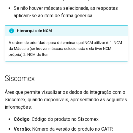
Parâmetros de Integração
Se não houver máscara selecionada, as respostas
com Palm's (FUTL0125 P
aplicam-se ao item de forma genérica
PALM)
Parâmetros da Proposta
Hierarquia de NCM
Comercial (FUTL0125 PCM
A ordem de prioridade para determinar qual NCM utilizar é: 1. NCM
da Máscara (se houver máscara selecionada e ela tiver NCM
Parâmetros em Comum Ent
própria) 2. NCM do Item
a Nota e o Pedido (FUTL0
PDNF PDNF)
Siscomex
Parâmetros de Pedidos de
Assistência Técnica
Área que permite visualizar os dados da integração com o
(FUTL0125 PDVA PDVA)
Siscomex, quando disponíveis, apresentando as seguintes
informações:
Parâmetros de Pedidos de
Venda (FUTL0125 PDV PD
Código
: Código do produto no Siscomex.
Versão
: Número da versão do produto no CATP,
Parâmetros da Emissão de