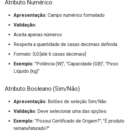
Atributo Numérico
Parâmetros de Integração
FOCCOERP x TMS
Apresentação:
Campo numérico formatado
(FUTL0125 TMS TMS)
Validação:
Aceita apenas números
Parâmetros Geração de
Títulos pelo Pedido de Ve
Respeita a quantidade de casas decimais definida
(FUTL0125 TPDV TPDV)
Formato: 0,0.[até 6 casas decimais]
Parâmetros de Vendas
Exemplo:
"Potência (W)", "Capacidade (GB)", "Peso
Recorrentes (FUTL0125
Líquido (kg)"
VEND_RECOR)
Atributo Booleano (Sim/Não)
Apresentação:
Botões de seleção Sim/Não
Validação:
Deve selecionar uma das opções
Exemplo:
"Possui Certificado de Origem?", "É produto
remanufaturado?"